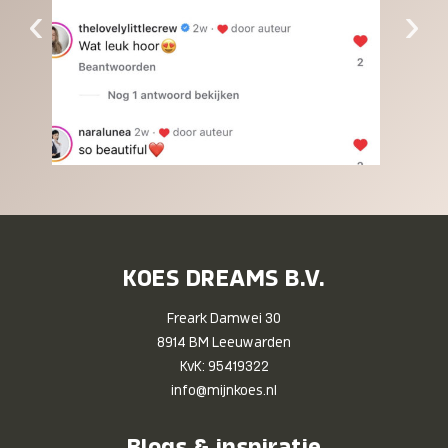
‹
›
KOES DREAMS B.V.
Freark Damwei 30
8914 BM Leeuwarden
KvK: 95419322
info@mijnkoes.nl
Blogs & inspiratie