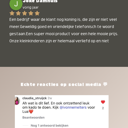
Joke Damhuis
vorig jaar
Een bedrijf waar de klant nog koning is, die zijn er niet veel 
meer.Geweldig goed en vriendelijke telefonisch te woord 
gestaan.Een super mooi product voor een hele mooie prijs. 
Onze kleinkinderen zijn er helemaal verliefd op en niet 
alleen de kleinkinderen maar iedereen die het ziet is er 
weg van. Een van onze kleinkinderen kan na 1 week al niet 
meer zonder en slaapt er heerlijk mee.Heel mooi product, 
een bedrijf die de afspraken na komt, ik ben er blij mee en 
zeg tegen mensen die nog twijfelen gewoon doen, het is 
het waard.
Echte reacties op social media 💬