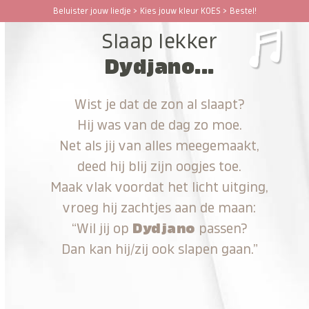
Ga
Beluister jouw liedje > Kies jouw kleur KOES > Bestel!
Open
Close
naar
Slaap lekker
hoofdinhoud
mobile
mobile
Dydjano...
menu
menu
Wist je dat de zon al slaapt?
Hij was van de dag zo moe.
Net als jij van alles meegemaakt,
deed hij blij zijn oogjes toe.
Maak vlak voordat het licht uitging,
vroeg hij zachtjes aan de maan:
“Wil jij op
Dydjano
passen?
Dan kan hij/zij ook slapen gaan.”