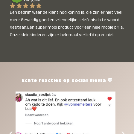
Een bedrijf waar de klant nog koning is, die zijn er niet veel 
meer.Geweldig goed en vriendelijke telefonisch te woord 
gestaan.Een super mooi product voor een hele mooie prijs. 
Onze kleinkinderen zijn er helemaal verliefd op en niet 
alleen de kleinkinderen maar iedereen die het ziet is er 
weg van. Een van onze kleinkinderen kan na 1 week al niet 
meer zonder en slaapt er heerlijk mee.Heel mooi product, 
een bedrijf die de afspraken na komt, ik ben er blij mee en 
zeg tegen mensen die nog twijfelen gewoon doen, het is 
het waard.
Echte reacties op social media 💬
‹
›