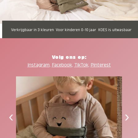
Verkrijgbaar in 3 kleuren
Voor kinderen 0-10 jaar
KOES is uitwasbaar
Volg ons op:
Instagram
,
Facebook
,
TikTok
,
Pinterest
‹
›