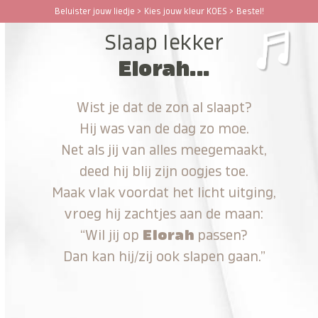
Ga
Beluister jouw liedje > Kies jouw kleur KOES > Bestel!
Open
Close
naar
Slaap lekker
hoofdinhoud
mobile
mobile
Elorah...
menu
menu
Wist je dat de zon al slaapt?
Hij was van de dag zo moe.
Net als jij van alles meegemaakt,
deed hij blij zijn oogjes toe.
Maak vlak voordat het licht uitging,
vroeg hij zachtjes aan de maan:
“Wil jij op
Elorah
passen?
Dan kan hij/zij ook slapen gaan.”