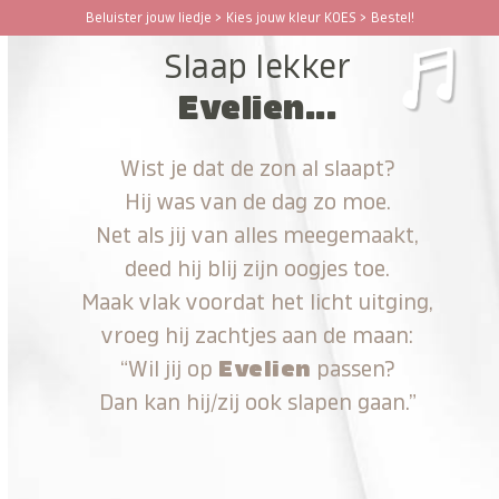
Ga
Beluister jouw liedje > Kies jouw kleur KOES > Bestel!
Open
Close
naar
Slaap lekker
hoofdinhoud
mobile
mobile
Evelien...
menu
menu
Wist je dat de zon al slaapt?
Hij was van de dag zo moe.
Net als jij van alles meegemaakt,
deed hij blij zijn oogjes toe.
Maak vlak voordat het licht uitging,
vroeg hij zachtjes aan de maan:
“Wil jij op
Evelien
passen?
Dan kan hij/zij ook slapen gaan.”