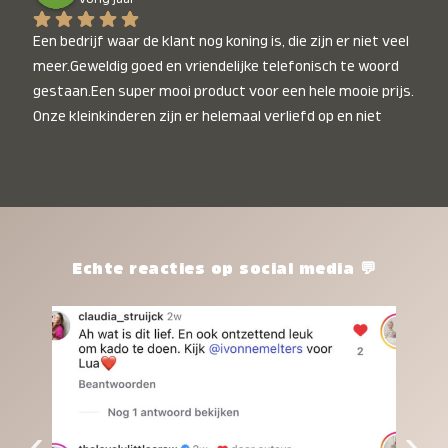
Een bedrijf waar de klant nog koning is, die zijn er niet veel 
meer.Geweldig goed en vriendelijke telefonisch te woord 
gestaan.Een super mooi product voor een hele mooie prijs. 
Onze kleinkinderen zijn er helemaal verliefd op en niet 
alleen de kleinkinderen maar iedereen die het ziet is er 
weg van. Een van onze kleinkinderen kan na 1 week al niet 
meer zonder en slaapt er heerlijk mee.Heel mooi product, 
een bedrijf die de afspraken na komt, ik ben er blij mee en 
zeg tegen mensen die nog twijfelen gewoon doen, het is 
het waard.
Echte reacties op social media 💬
‹
›