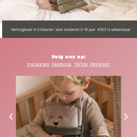
Verkrijgbaar in 3 kleuren
Voor kinderen 0-10 jaar
KOES is uitwasbaar
Volg ons op:
Instagram
,
Facebook
,
TikTok
,
Pinterest
‹
›