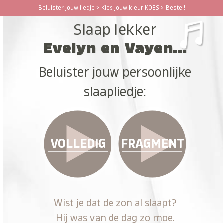
Ga
Beluister jouw liedje > Kies jouw kleur KOES > Bestel!
Open
Close
naar
Slaap lekker
hoofdinhoud
mobile
mobile
Evelyn en Vayen...
menu
menu
Beluister jouw persoonlijke
slaapliedje:
VOLLEDIG
FRAGMENT
Wist je dat de zon al slaapt?
Hij was van de dag zo moe.