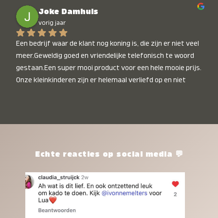
Joke Damhuis
vorig jaar
Een bedrijf waar de klant nog koning is, die zijn er niet veel 
meer.Geweldig goed en vriendelijke telefonisch te woord 
gestaan.Een super mooi product voor een hele mooie prijs. 
Onze kleinkinderen zijn er helemaal verliefd op en niet 
alleen de kleinkinderen maar iedereen die het ziet is er 
weg van. Een van onze kleinkinderen kan na 1 week al niet 
meer zonder en slaapt er heerlijk mee.Heel mooi product, 
een bedrijf die de afspraken na komt, ik ben er blij mee en 
zeg tegen mensen die nog twijfelen gewoon doen, het is 
het waard.
Echte reacties op social media 💬