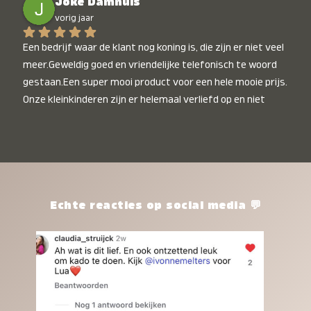
Joke Damhuis
vorig jaar
Een bedrijf waar de klant nog koning is, die zijn er niet veel 
meer.Geweldig goed en vriendelijke telefonisch te woord 
gestaan.Een super mooi product voor een hele mooie prijs. 
Onze kleinkinderen zijn er helemaal verliefd op en niet 
alleen de kleinkinderen maar iedereen die het ziet is er 
weg van. Een van onze kleinkinderen kan na 1 week al niet 
meer zonder en slaapt er heerlijk mee.Heel mooi product, 
een bedrijf die de afspraken na komt, ik ben er blij mee en 
zeg tegen mensen die nog twijfelen gewoon doen, het is 
het waard.
Echte reacties op social media 💬