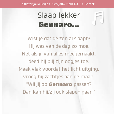
Ga
Beluister jouw liedje > Kies jouw kleur KOES > Bestel!
Open
Close
naar
Slaap lekker
hoofdinhoud
mobile
mobile
Gennaro...
menu
menu
Wist je dat de zon al slaapt?
Hij was van de dag zo moe.
Net als jij van alles meegemaakt,
deed hij blij zijn oogjes toe.
Maak vlak voordat het licht uitging,
vroeg hij zachtjes aan de maan:
“Wil jij op
Gennaro
passen?
Dan kan hij/zij ook slapen gaan.”