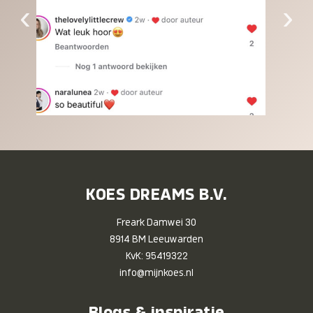
‹
›
KOES DREAMS B.V.
Freark Damwei 30
8914 BM Leeuwarden
KvK: 95419322
info@mijnkoes.nl
Blogs & inspiratie