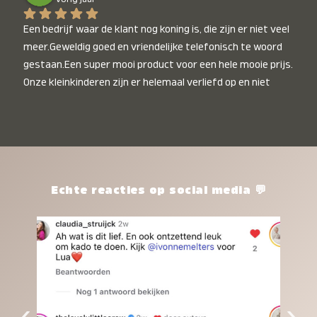
Een bedrijf waar de klant nog koning is, die zijn er niet veel 
meer.Geweldig goed en vriendelijke telefonisch te woord 
gestaan.Een super mooi product voor een hele mooie prijs. 
Onze kleinkinderen zijn er helemaal verliefd op en niet 
alleen de kleinkinderen maar iedereen die het ziet is er 
weg van. Een van onze kleinkinderen kan na 1 week al niet 
meer zonder en slaapt er heerlijk mee.Heel mooi product, 
een bedrijf die de afspraken na komt, ik ben er blij mee en 
zeg tegen mensen die nog twijfelen gewoon doen, het is 
het waard.
Echte reacties op social media 💬
‹
›