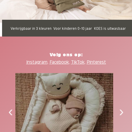
Verkrijgbaar in 3 kleuren
Voor kinderen 0-10 jaar
KOES is uitwasbaar
Volg ons op:
Instagram
,
Facebook
,
TikTok
,
Pinterest
‹
›