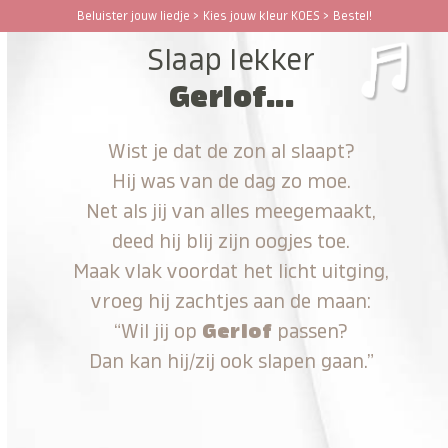
Ga
Beluister jouw liedje > Kies jouw kleur KOES > Bestel!
Open
Close
naar
Slaap lekker
hoofdinhoud
mobile
mobile
Gerlof...
menu
menu
Wist je dat de zon al slaapt?
Hij was van de dag zo moe.
Net als jij van alles meegemaakt,
deed hij blij zijn oogjes toe.
Maak vlak voordat het licht uitging,
vroeg hij zachtjes aan de maan:
“Wil jij op
Gerlof
passen?
Dan kan hij/zij ook slapen gaan.”