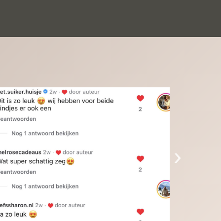
inkinderen zijn er helemaal verliefd op en 
t alleen de kleinkinderen maar iedereen die 
 ziet is er weg van. Een van onze 
inkinderen kan na 1 week al niet meer 
der en slaapt er heerlijk mee.Heel mooi 
duct, een bedrijf die de afspraken na komt, 
ben er blij mee en zeg tegen mensen die nog 
jfelen gewoon doen, het is het waard.
›