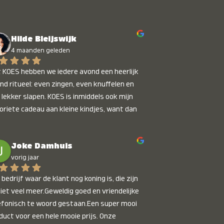
Hilde Bleijswijk
4 maanden geleden
 KOES hebben we iedere avond een heerlijk 
nd ritueel: even zingen, even knuffelen en 
 lekker slapen. KOES is inmiddels ook mijn 
oriete cadeau aan kleine kindjes, want dan 
t je dat je iets unieks geeft. Die stralende 
pies bij het horen van hun naam, die zijn 
Joke Damhuis
etaalbaar :)
vorig jaar
bedrijf waar de klant nog koning is, die zijn 
niet veel meer.Geweldig goed en vriendelijke 
efonisch te woord gestaan.Een super mooi 
duct voor een hele mooie prijs. Onze 