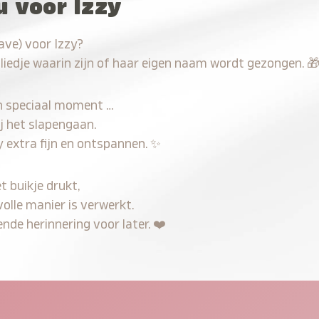
u voor Izzy
ave) voor Izzy?
 liedje waarin zijn of haar eigen naam wordt gezongen.

n speciaal moment …
j het slapengaan.
y extra fijn en ontspannen.
✨
t buikje drukt,
volle manier is verwerkt.
nde herinnering voor later.
❤️