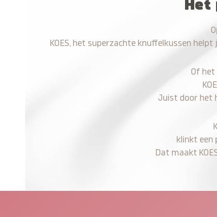
Het 
O
KOES, het superzachte knuffelkussen helpt 
Of het
KOE
Juist door het 
klinkt een
Dat maakt KOES n