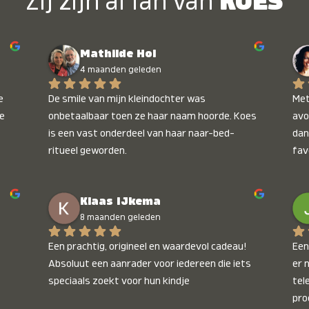
Zij zijn al fan van
KOES
Mathilde Hol
4 maanden geleden
 
De smile van mijn kleindochter was 
Met
e 
onbetaalbaar toen ze haar naam hoorde. Koes 
avo
is een vast onderdeel van haar naar-bed-
dan
ritueel geworden.
fav
wee
kop
Klaas IJkema
onb
8 maanden geleden
Een prachtig, origineel en waardevol cadeau! 
Een 
Absoluut een aanrader voor iedereen die iets 
er 
speciaals zoekt voor hun kindje
tel
pro