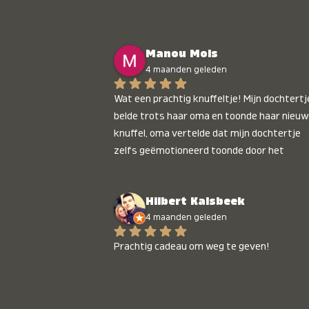
Manou Mols
4 maanden geleden
Wat een prachtig knuffeltje! Mijn dochtertje
belde trots haar oma en toonde haar nieuw
knuffel, oma vertelde dat mijn dochtertje 
zelfs geëmotioneerd toonde door het 
gepersonaliseerde liedje. Aanrader 💛
Hilbert Kalsbeek
4 maanden geleden
Prachtig cadeau om weg te geven!