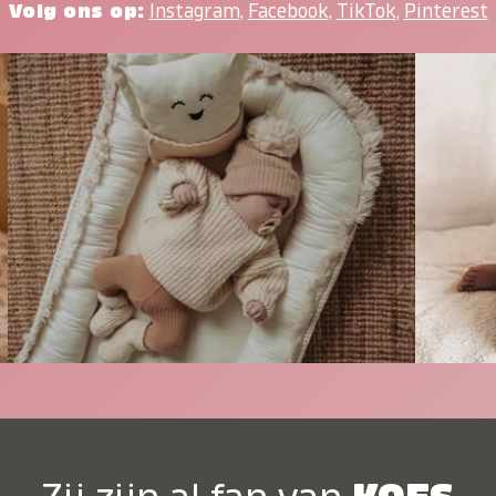
Volg ons op:
Instagram
,
Facebook
,
TikTok
,
Pinterest