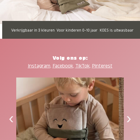
Verkrijgbaar in 3 kleuren
Voor kinderen 0-10 jaar
KOES is uitwasbaar
Volg ons op:
Instagram
,
Facebook
,
TikTok
,
Pinterest
‹
›