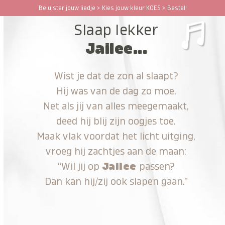
Ga
Beluister jouw liedje > Kies jouw kleur KOES > Bestel!
Open
Close
naar
Slaap lekker
hoofdinhoud
mobile
mobile
Jailee...
menu
menu
Wist je dat de zon al slaapt?
Hij was van de dag zo moe.
Net als jij van alles meegemaakt,
deed hij blij zijn oogjes toe.
Maak vlak voordat het licht uitging,
vroeg hij zachtjes aan de maan:
“Wil jij op
Jailee
passen?
Dan kan hij/zij ook slapen gaan.”