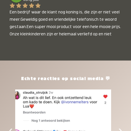
Een bedrijf waar de klant nog koning is, die zijn er niet veel 
meer.Geweldig goed en vriendelijke telefonisch te woord 
gestaan.Een super mooi product voor een hele mooie prijs. 
Onze kleinkinderen zijn er helemaal verliefd op en niet 
alleen de kleinkinderen maar iedereen die het ziet is er 
weg van. Een van onze kleinkinderen kan na 1 week al niet 
meer zonder en slaapt er heerlijk mee.Heel mooi product, 
een bedrijf die de afspraken na komt, ik ben er blij mee en 
zeg tegen mensen die nog twijfelen gewoon doen, het is 
het waard.
Echte reacties op social media 💬
‹
›