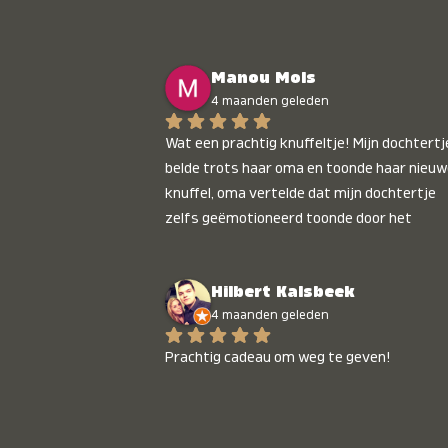
Manou Mols
4 maanden geleden
Wat een prachtig knuffeltje! Mijn dochtertje
belde trots haar oma en toonde haar nieuw
knuffel, oma vertelde dat mijn dochtertje 
zelfs geëmotioneerd toonde door het 
gepersonaliseerde liedje. Aanrader 💛
Hilbert Kalsbeek
4 maanden geleden
Prachtig cadeau om weg te geven!