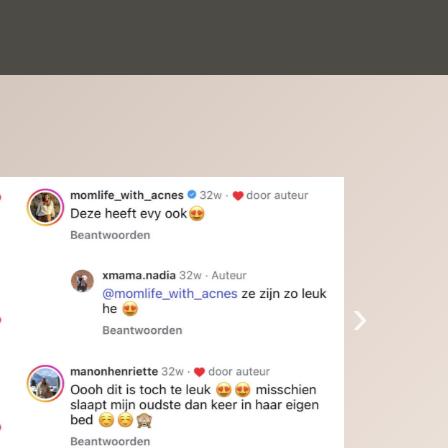
inkinderen zijn er helemaal verliefd op en 
t alleen de kleinkinderen maar iedereen die 
 ziet is er weg van. Een van onze 
inkinderen kan na 1 week al niet meer 
der en slaapt er heerlijk mee.Heel mooi 
duct, een bedrijf die de afspraken na komt, 
ben er blij mee en zeg tegen mensen die nog 
jfelen gewoon doen, het is het waard.
›