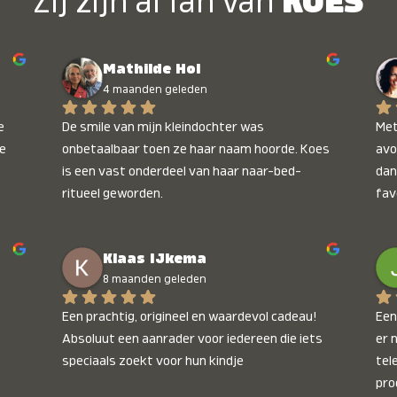
Zij zijn al fan van
KOES
Mathilde Hol
4 maanden geleden
 
De smile van mijn kleindochter was 
Met
e 
onbetaalbaar toen ze haar naam hoorde. Koes 
avo
is een vast onderdeel van haar naar-bed-
dan
ritueel geworden.
fav
wee
kop
Klaas IJkema
onb
8 maanden geleden
Een prachtig, origineel en waardevol cadeau! 
Een 
Absoluut een aanrader voor iedereen die iets 
er 
speciaals zoekt voor hun kindje
tel
pro