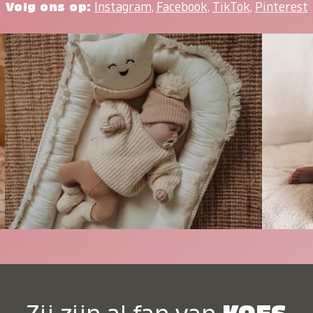
Volg ons op:
Instagram
,
Facebook
,
TikTok
,
Pinterest