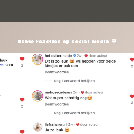
kle
nie
het
kle
zon
pro
Echte reacties op social media 💬
ik 
twi