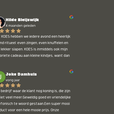
Hilde Bleijswijk
4 maanden geleden
 KOES hebben we iedere avond een heerlijk 
nd ritueel: even zingen, even knuffelen en 
 lekker slapen. KOES is inmiddels ook mijn 
oriete cadeau aan kleine kindjes, want dan 
t je dat je iets unieks geeft. Die stralende 
pies bij het horen van hun naam, die zijn 
Joke Damhuis
etaalbaar :)
vorig jaar
bedrijf waar de klant nog koning is, die zijn 
niet veel meer.Geweldig goed en vriendelijke 
efonisch te woord gestaan.Een super mooi 
duct voor een hele mooie prijs. Onze 