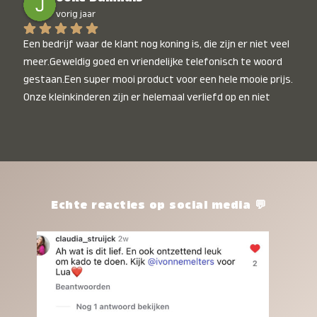
vorig jaar
Een bedrijf waar de klant nog koning is, die zijn er niet veel 
meer.Geweldig goed en vriendelijke telefonisch te woord 
gestaan.Een super mooi product voor een hele mooie prijs. 
Onze kleinkinderen zijn er helemaal verliefd op en niet 
alleen de kleinkinderen maar iedereen die het ziet is er 
weg van. Een van onze kleinkinderen kan na 1 week al niet 
meer zonder en slaapt er heerlijk mee.Heel mooi product, 
een bedrijf die de afspraken na komt, ik ben er blij mee en 
zeg tegen mensen die nog twijfelen gewoon doen, het is 
het waard.
Echte reacties op social media 💬