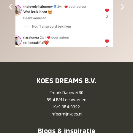
‹
›
KOES DREAMS B.V.
Freark Damwei 30
8914 BM Leeuwarden
KvK: 95419322
info@mijnkoes.nl
Blogs & inspiratie