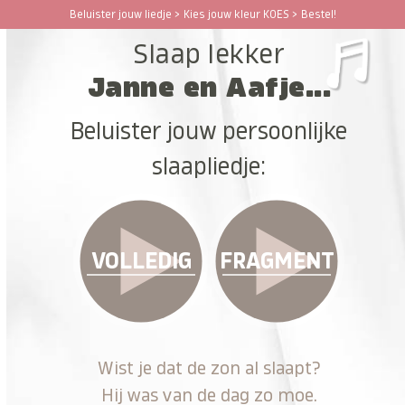
Ga
Beluister jouw liedje > Kies jouw kleur KOES > Bestel!
Open
Close
naar
Slaap lekker
hoofdinhoud
mobile
mobile
Janne en Aafje...
menu
menu
Beluister jouw persoonlijke
slaapliedje:
VOLLEDIG
FRAGMENT
Wist je dat de zon al slaapt?
Hij was van de dag zo moe.