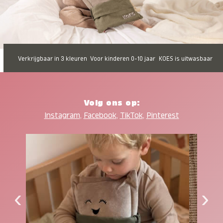
Verkrijgbaar in 3 kleuren
Voor kinderen 0-10 jaar
KOES is uitwasbaar
Volg ons op:
Instagram
,
Facebook
,
TikTok
,
Pinterest
‹
›