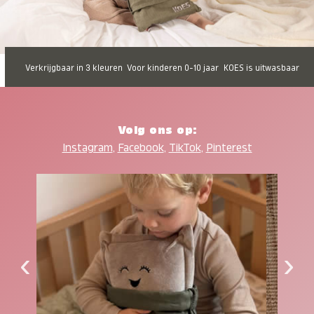
Verkrijgbaar in 3 kleuren
Voor kinderen 0-10 jaar
KOES is uitwasbaar
Volg ons op:
Instagram
,
Facebook
,
TikTok
,
Pinterest
‹
›