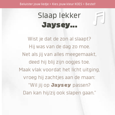
Ga
Beluister jouw liedje > Kies jouw kleur KOES > Bestel!
Open
Close
naar
Slaap lekker
hoofdinhoud
mobile
mobile
Jaysey...
menu
menu
Wist je dat de zon al slaapt?
Hij was van de dag zo moe.
Net als jij van alles meegemaakt,
deed hij blij zijn oogjes toe.
Maak vlak voordat het licht uitging,
vroeg hij zachtjes aan de maan:
“Wil jij op
Jaysey
passen?
Dan kan hij/zij ook slapen gaan.”