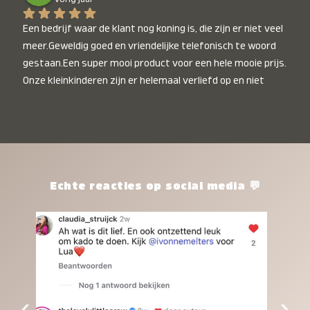
Een bedrijf waar de klant nog koning is, die zijn er niet veel 
meer.Geweldig goed en vriendelijke telefonisch te woord 
gestaan.Een super mooi product voor een hele mooie prijs. 
Onze kleinkinderen zijn er helemaal verliefd op en niet 
alleen de kleinkinderen maar iedereen die het ziet is er 
weg van. Een van onze kleinkinderen kan na 1 week al niet 
meer zonder en slaapt er heerlijk mee.Heel mooi product, 
een bedrijf die de afspraken na komt, ik ben er blij mee en 
zeg tegen mensen die nog twijfelen gewoon doen, het is 
het waard.
Echte reacties op social media 💬
‹
›