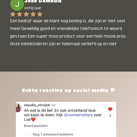
Joke Damhuis
vorig jaar
Een bedrijf waar de klant nog koning is, die zijn er niet veel 
meer.Geweldig goed en vriendelijke telefonisch te woord 
gestaan.Een super mooi product voor een hele mooie prijs. 
Onze kleinkinderen zijn er helemaal verliefd op en niet 
alleen de kleinkinderen maar iedereen die het ziet is er 
weg van. Een van onze kleinkinderen kan na 1 week al niet 
meer zonder en slaapt er heerlijk mee.Heel mooi product, 
een bedrijf die de afspraken na komt, ik ben er blij mee en 
zeg tegen mensen die nog twijfelen gewoon doen, het is 
het waard.
Echte reacties op social media 💬