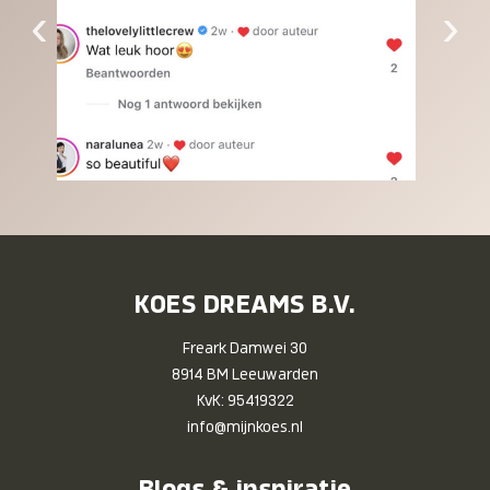
‹
›
KOES DREAMS B.V.
Freark Damwei 30
8914 BM Leeuwarden
KvK: 95419322
info@mijnkoes.nl
Blogs & inspiratie