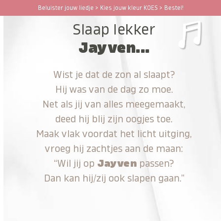
Ga
Beluister jouw liedje > Kies jouw kleur KOES > Bestel!
Open
Close
naar
Slaap lekker
hoofdinhoud
mobile
mobile
Jayven...
menu
menu
Wist je dat de zon al slaapt?
Hij was van de dag zo moe.
Net als jij van alles meegemaakt,
deed hij blij zijn oogjes toe.
Maak vlak voordat het licht uitging,
vroeg hij zachtjes aan de maan:
“Wil jij op
Jayven
passen?
Dan kan hij/zij ook slapen gaan.”