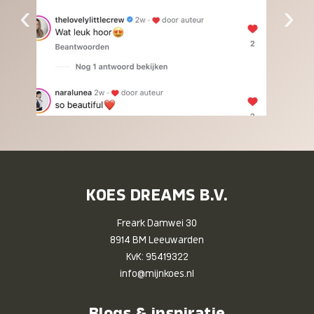
‹
›
KOES DREAMS B.V.
Freark Damwei 30
8914 BM Leeuwarden
KvK: 95419322
info@mijnkoes.nl
Blogs & inspiratie