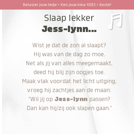
Ga
Beluister jouw liedje > Kies jouw kleur KOES > Bestel!
Open
Close
naar
Slaap lekker
hoofdinhoud
mobile
mobile
Jess-lynn...
menu
menu
Wist je dat de zon al slaapt?
Hij was van de dag zo moe.
Net als jij van alles meegemaakt,
deed hij blij zijn oogjes toe.
Maak vlak voordat het licht uitging,
vroeg hij zachtjes aan de maan:
“Wil jij op
Jess-lynn
passen?
Dan kan hij/zij ook slapen gaan.”