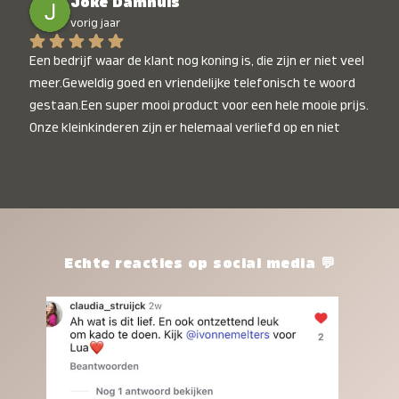
Joke Damhuis
vorig jaar
Een bedrijf waar de klant nog koning is, die zijn er niet veel 
meer.Geweldig goed en vriendelijke telefonisch te woord 
gestaan.Een super mooi product voor een hele mooie prijs. 
Onze kleinkinderen zijn er helemaal verliefd op en niet 
alleen de kleinkinderen maar iedereen die het ziet is er 
weg van. Een van onze kleinkinderen kan na 1 week al niet 
meer zonder en slaapt er heerlijk mee.Heel mooi product, 
een bedrijf die de afspraken na komt, ik ben er blij mee en 
zeg tegen mensen die nog twijfelen gewoon doen, het is 
het waard.
Echte reacties op social media 💬