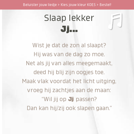
Ga
Beluister jouw liedje > Kies jouw kleur KOES > Bestel!
Open
Close
naar
Slaap lekker
hoofdinhoud
mobile
mobile
Jj...
menu
menu
Wist je dat de zon al slaapt?
Hij was van de dag zo moe.
Net als jij van alles meegemaakt,
deed hij blij zijn oogjes toe.
Maak vlak voordat het licht uitging,
vroeg hij zachtjes aan de maan:
“Wil jij op
Jj
passen?
Dan kan hij/zij ook slapen gaan.”