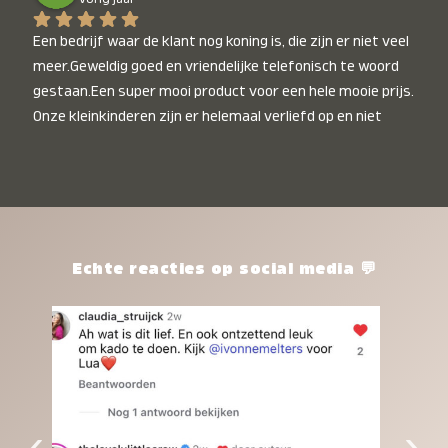
Een bedrijf waar de klant nog koning is, die zijn er niet veel 
meer.Geweldig goed en vriendelijke telefonisch te woord 
gestaan.Een super mooi product voor een hele mooie prijs. 
Onze kleinkinderen zijn er helemaal verliefd op en niet 
alleen de kleinkinderen maar iedereen die het ziet is er 
weg van. Een van onze kleinkinderen kan na 1 week al niet 
meer zonder en slaapt er heerlijk mee.Heel mooi product, 
een bedrijf die de afspraken na komt, ik ben er blij mee en 
zeg tegen mensen die nog twijfelen gewoon doen, het is 
het waard.
Echte reacties op social media 💬
‹
›