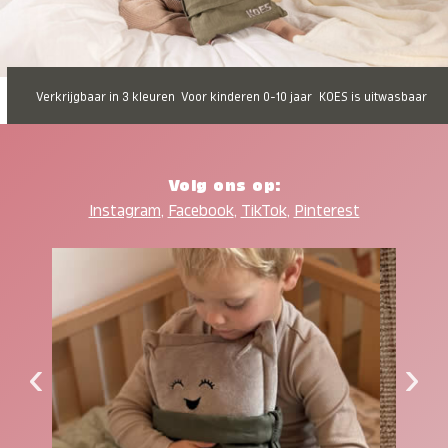
Verkrijgbaar in 3 kleuren
Voor kinderen 0-10 jaar
KOES is uitwasbaar
Volg ons op:
Instagram
,
Facebook
,
TikTok
,
Pinterest
‹
›