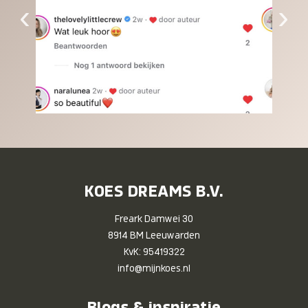
‹
›
KOES DREAMS B.V.
Freark Damwei 30
8914 BM Leeuwarden
KvK: 95419322
info@mijnkoes.nl
Blogs & inspiratie