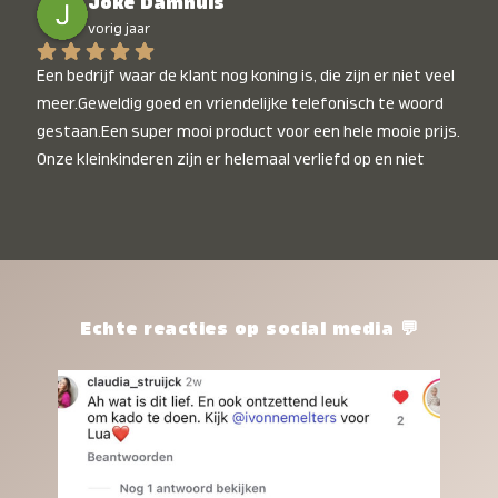
Joke Damhuis
vorig jaar
Een bedrijf waar de klant nog koning is, die zijn er niet veel 
meer.Geweldig goed en vriendelijke telefonisch te woord 
gestaan.Een super mooi product voor een hele mooie prijs. 
Onze kleinkinderen zijn er helemaal verliefd op en niet 
alleen de kleinkinderen maar iedereen die het ziet is er 
weg van. Een van onze kleinkinderen kan na 1 week al niet 
meer zonder en slaapt er heerlijk mee.Heel mooi product, 
een bedrijf die de afspraken na komt, ik ben er blij mee en 
zeg tegen mensen die nog twijfelen gewoon doen, het is 
het waard.
Echte reacties op social media 💬