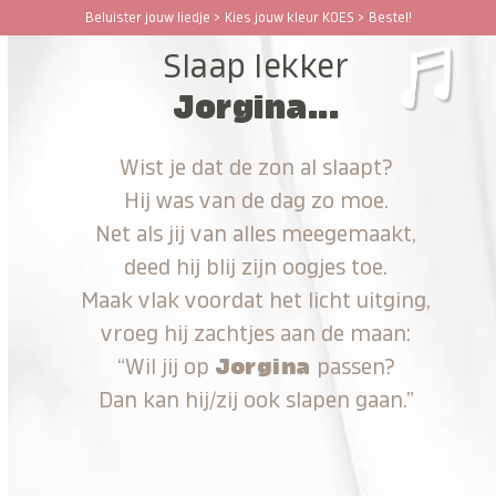
Ga
Beluister jouw liedje > Kies jouw kleur KOES > Bestel!
Open
Close
naar
Slaap lekker
hoofdinhoud
mobile
mobile
Jorgina...
menu
menu
Wist je dat de zon al slaapt?
Hij was van de dag zo moe.
Net als jij van alles meegemaakt,
deed hij blij zijn oogjes toe.
Maak vlak voordat het licht uitging,
vroeg hij zachtjes aan de maan:
“Wil jij op
Jorgina
passen?
Dan kan hij/zij ook slapen gaan.”