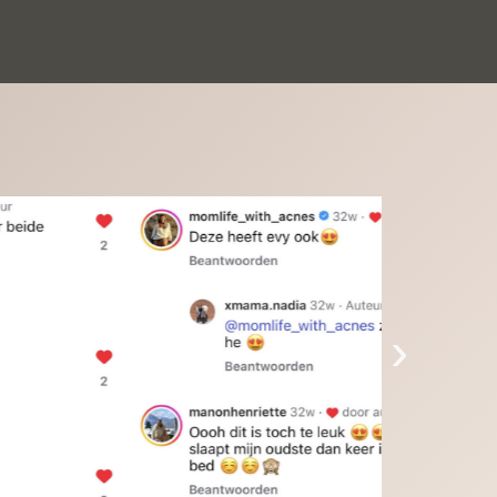
inkinderen zijn er helemaal verliefd op en 
t alleen de kleinkinderen maar iedereen die 
 ziet is er weg van. Een van onze 
inkinderen kan na 1 week al niet meer 
der en slaapt er heerlijk mee.Heel mooi 
duct, een bedrijf die de afspraken na komt, 
ben er blij mee en zeg tegen mensen die nog 
jfelen gewoon doen, het is het waard.
›