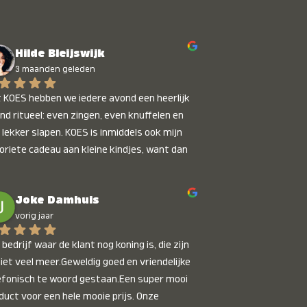
Hilde Bleijswijk
3 maanden geleden
 KOES hebben we iedere avond een heerlijk 
nd ritueel: even zingen, even knuffelen en 
 lekker slapen. KOES is inmiddels ook mijn 
oriete cadeau aan kleine kindjes, want dan 
t je dat je iets unieks geeft. Die stralende 
pies bij het horen van hun naam, die zijn 
Joke Damhuis
etaalbaar :)
vorig jaar
bedrijf waar de klant nog koning is, die zijn 
niet veel meer.Geweldig goed en vriendelijke 
efonisch te woord gestaan.Een super mooi 
duct voor een hele mooie prijs. Onze 