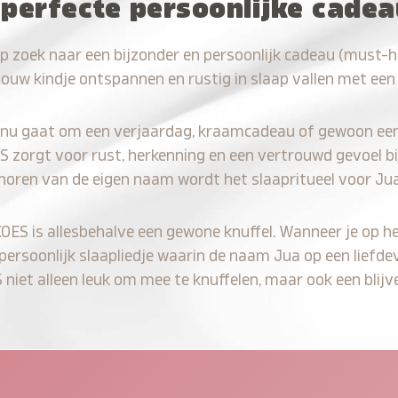
 perfecte persoonlijke cade
p zoek naar een bijzonder en persoonlijk cadeau (must-
jouw kindje ontspannen en rustig in slaap vallen met een
 nu gaat om een verjaardag, kraamcadeau of gewoon ee
S zorgt voor rust, herkenning en een vertrouwd gevoel bi
 horen van de eigen naam wordt het slaapritueel voor Jua
KOES is allesbehalve een gewone knuffel. Wanneer je op he
 persoonlijk slaapliedje waarin de naam Jua op een liefdev
iet alleen leuk om mee te knuffelen, maar ook een blijve