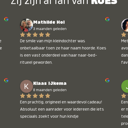
Zij zijn al fan van
KOES
Mathilde Hol
3 maanden geleden
 
De smile van mijn kleindochter was 
Met
e 
onbetaalbaar toen ze haar naam hoorde. Koes 
avo
is een vast onderdeel van haar naar-bed-
dan
ritueel geworden.
fav
wee
kop
Klaas IJkema
onb
8 maanden geleden
Een prachtig, origineel en waardevol cadeau! 
Een 
Absoluut een aanrader voor iedereen die iets 
er 
speciaals zoekt voor hun kindje
tel
pro