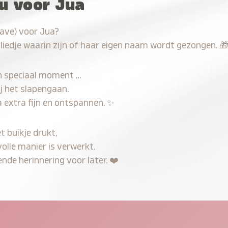
au voor Jua
have) voor Jua?
 liedje waarin zijn of haar eigen naam wordt gezongen.

n speciaal moment …
j het slapengaan.
 extra fijn en ontspannen.
✨
t buikje drukt,
olle manier is verwerkt.
nde herinnering voor later.
❤️