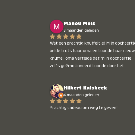
Manou Mols
3 maanden geleden
Wat een prachtig knuffeltje! Mijn dochtertje
belde trots haar oma en toonde haar nieuw
knuffel, oma vertelde dat mijn dochtertje 
zelfs geëmotioneerd toonde door het 
gepersonaliseerde liedje. Aanrader 💛
Hilbert Kalsbeek
4 maanden geleden
Prachtig cadeau om weg te geven!