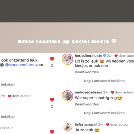
kle
nie
het
kle
zon
pro
Echte reacties op social media 💬
ik 
twi