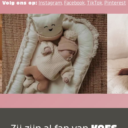
Volg ons op:
Instagram
,
Facebook
,
TikTok
,
Pinterest