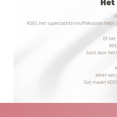
Het
O
KOES, het superzachte knuffelkussen helpt 
Of het
KOE
Juist door het
klinkt een
Dat maakt KOES n