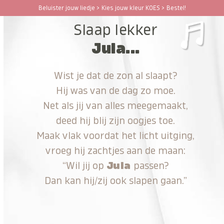
Ga
Beluister jouw liedje > Kies jouw kleur KOES > Bestel!
Open
Close
naar
Slaap lekker
hoofdinhoud
mobile
mobile
Jula...
menu
menu
Wist je dat de zon al slaapt?
Hij was van de dag zo moe.
Net als jij van alles meegemaakt,
deed hij blij zijn oogjes toe.
Maak vlak voordat het licht uitging,
vroeg hij zachtjes aan de maan:
“Wil jij op
Jula
passen?
Dan kan hij/zij ook slapen gaan.”