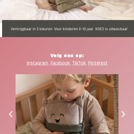
Verkrijgbaar in 3 kleuren
Voor kinderen 0-10 jaar
KOES is uitwasbaar
Volg ons op:
Instagram
,
Facebook
,
TikTok
,
Pinterest
‹
›