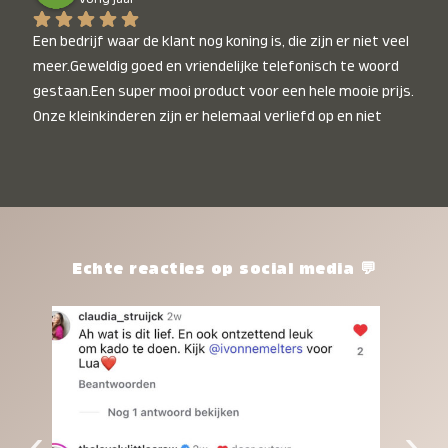
Een bedrijf waar de klant nog koning is, die zijn er niet veel 
meer.Geweldig goed en vriendelijke telefonisch te woord 
gestaan.Een super mooi product voor een hele mooie prijs. 
Onze kleinkinderen zijn er helemaal verliefd op en niet 
alleen de kleinkinderen maar iedereen die het ziet is er 
weg van. Een van onze kleinkinderen kan na 1 week al niet 
meer zonder en slaapt er heerlijk mee.Heel mooi product, 
een bedrijf die de afspraken na komt, ik ben er blij mee en 
zeg tegen mensen die nog twijfelen gewoon doen, het is 
het waard.
Echte reacties op social media 💬
‹
›