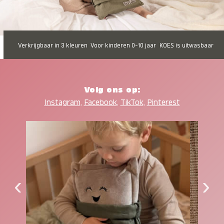
Verkrijgbaar in 3 kleuren
Voor kinderen 0-10 jaar
KOES is uitwasbaar
Volg ons op:
Instagram
,
Facebook
,
TikTok
,
Pinterest
‹
›