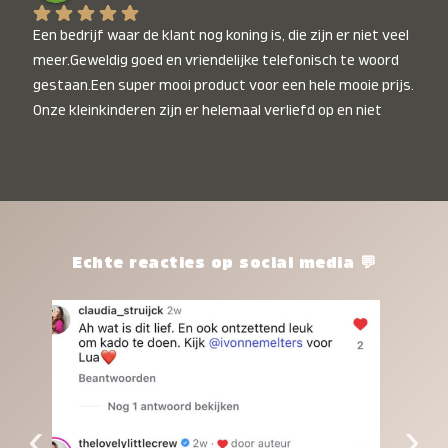
Een bedrijf waar de klant nog koning is, die zijn er niet veel 
meer.Geweldig goed en vriendelijke telefonisch te woord 
gestaan.Een super mooi product voor een hele mooie prijs. 
Onze kleinkinderen zijn er helemaal verliefd op en niet 
alleen de kleinkinderen maar iedereen die het ziet is er 
weg van. Een van onze kleinkinderen kan na 1 week al niet 
meer zonder en slaapt er heerlijk mee.Heel mooi product, 
een bedrijf die de afspraken na komt, ik ben er blij mee en 
zeg tegen mensen die nog twijfelen gewoon doen, het is 
het waard.
Echte reacties op social media 💬
‹
›