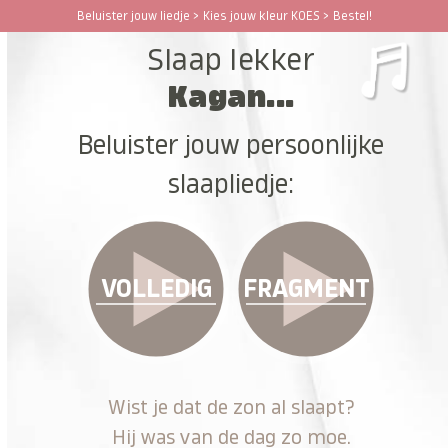
Ga
Beluister jouw liedje > Kies jouw kleur KOES > Bestel!
Open
Close
naar
Slaap lekker
hoofdinhoud
mobile
mobile
Kagan...
menu
menu
Beluister jouw persoonlijke
slaapliedje:
VOLLEDIG
FRAGMENT
Wist je dat de zon al slaapt?
Hij was van de dag zo moe.