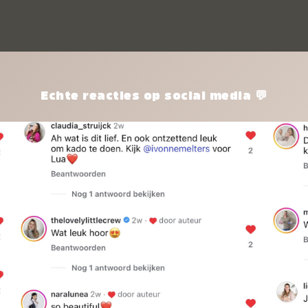
kle
nie
het
kle
zon
pro
Echte reacties op social media 💬
ik 
twi