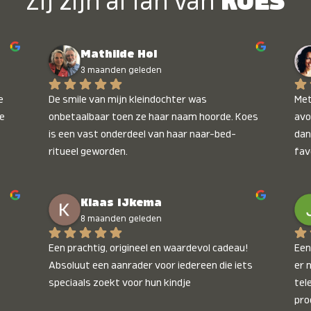
Zij zijn al fan van
KOES
Mathilde Hol
3 maanden geleden
 
De smile van mijn kleindochter was 
Met
e 
onbetaalbaar toen ze haar naam hoorde. Koes 
avo
is een vast onderdeel van haar naar-bed-
dan
ritueel geworden.
fav
wee
kop
Klaas IJkema
onb
8 maanden geleden
Een prachtig, origineel en waardevol cadeau! 
Een 
Absoluut een aanrader voor iedereen die iets 
er 
speciaals zoekt voor hun kindje
tel
pro