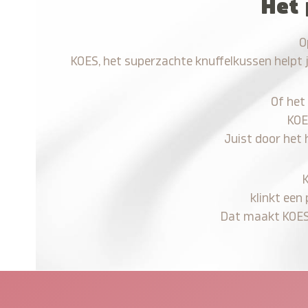
Het 
O
KOES, het superzachte knuffelkussen helpt 
Of het
KOE
Juist door het 
klinkt een
Dat maakt KOES n