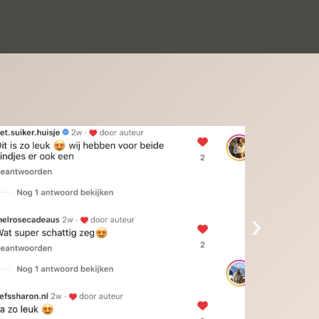
inkinderen zijn er helemaal verliefd op en 
t alleen de kleinkinderen maar iedereen die 
 ziet is er weg van. Een van onze 
inkinderen kan na 1 week al niet meer 
der en slaapt er heerlijk mee.Heel mooi 
duct, een bedrijf die de afspraken na komt, 
ben er blij mee en zeg tegen mensen die nog 
jfelen gewoon doen, het is het waard.
›