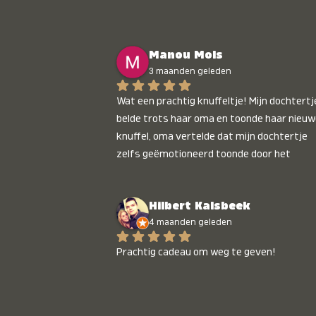
Manou Mols
3 maanden geleden
Wat een prachtig knuffeltje! Mijn dochtertje
belde trots haar oma en toonde haar nieuw
knuffel, oma vertelde dat mijn dochtertje 
zelfs geëmotioneerd toonde door het 
gepersonaliseerde liedje. Aanrader 💛
Hilbert Kalsbeek
4 maanden geleden
Prachtig cadeau om weg te geven!