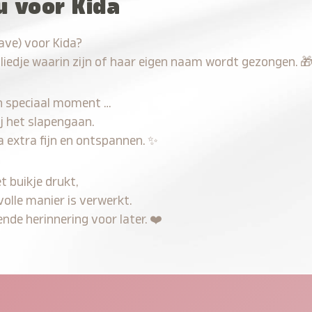
u voor Kida
ave) voor Kida?
 liedje waarin zijn of haar eigen naam wordt gezongen.

n speciaal moment …
j het slapengaan.
a extra fijn en ontspannen.
✨
t buikje drukt,
volle manier is verwerkt.
nde herinnering voor later.
❤️