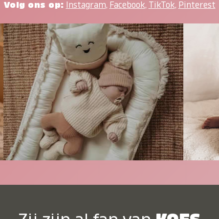
Volg ons op:
Instagram
,
Facebook
,
TikTok
,
Pinterest