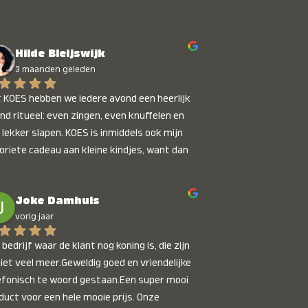
Hilde Bleijswijk
3 maanden geleden
 KOES hebben we iedere avond een heerlijk 
nd ritueel: even zingen, even knuffelen en 
 lekker slapen. KOES is inmiddels ook mijn 
oriete cadeau aan kleine kindjes, want dan 
t je dat je iets unieks geeft. Die stralende 
pies bij het horen van hun naam, die zijn 
Joke Damhuis
etaalbaar :)
vorig jaar
bedrijf waar de klant nog koning is, die zijn 
niet veel meer.Geweldig goed en vriendelijke 
efonisch te woord gestaan.Een super mooi 
duct voor een hele mooie prijs. Onze 