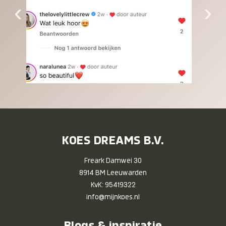
‹
›
KOES DREAMS B.V.
Freark Damwei 30
8914 BM Leeuwarden
KvK: 95419322
info@mijnkoes.nl
Blogs & inspiratie