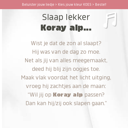
Ga
Beluister jouw liedje > Kies jouw kleur KOES > Bestel!
Open
Close
naar
Slaap lekker
hoofdinhoud
mobile
mobile
Koray alp...
menu
menu
Wist je dat de zon al slaapt?
Hij was van de dag zo moe.
Net als jij van alles meegemaakt,
deed hij blij zijn oogjes toe.
Maak vlak voordat het licht uitging,
vroeg hij zachtjes aan de maan:
“Wil jij op
Koray alp
passen?
Dan kan hij/zij ook slapen gaan.”