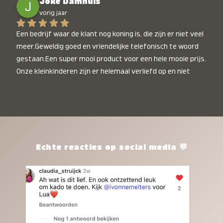
Joke Damhuis
vorig jaar
Een bedrijf waar de klant nog koning is, die zijn er niet veel 
meer.Geweldig goed en vriendelijke telefonisch te woord 
gestaan.Een super mooi product voor een hele mooie prijs. 
Onze kleinkinderen zijn er helemaal verliefd op en niet 
alleen de kleinkinderen maar iedereen die het ziet is er 
weg van. Een van onze kleinkinderen kan na 1 week al niet 
meer zonder en slaapt er heerlijk mee.Heel mooi product, 
een bedrijf die de afspraken na komt, ik ben er blij mee en 
zeg tegen mensen die nog twijfelen gewoon doen, het is 
het waard.
Echte reacties op social media 💬