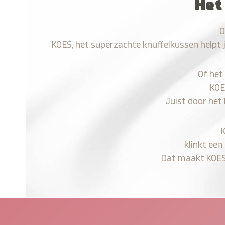
Het
O
KOES, het superzachte knuffelkussen helpt 
Of het
KOE
Juist door het
klinkt een
Dat maakt KOES n