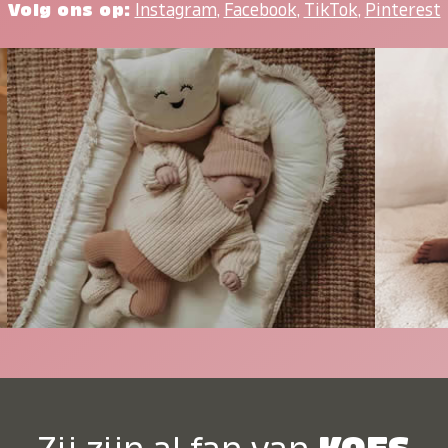
Volg ons op:
Instagram
,
Facebook
,
TikTok
,
Pinterest