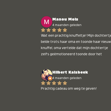
Manou Mols
4 maanden geleden
Wat een prachtig knuffeltje! Mijn dochtertje
belde trots haar oma en toonde haar nieuw
knuffel, oma vertelde dat mijn dochtertje 
zelfs geëmotioneerd toonde door het 
gepersonaliseerde liedje. Aanrader 💛
Hilbert Kalsbeek
4 maanden geleden
Prachtig cadeau om weg te geven!