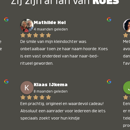
Zij zijn al fan van
KOES
Mathilde Hol
4 maanden geleden
 
De smile van mijn kleindochter was 
Met
e 
onbetaalbaar toen ze haar naam hoorde. Koes 
avo
is een vast onderdeel van haar naar-bed-
dan
ritueel geworden.
fav
wee
kop
Klaas IJkema
onb
8 maanden geleden
Een prachtig, origineel en waardevol cadeau! 
Een 
Absoluut een aanrader voor iedereen die iets 
er 
speciaals zoekt voor hun kindje
tel
pro