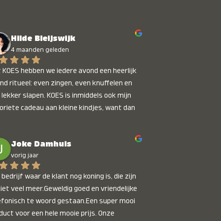
Hilde Bleijswijk
4 maanden geleden
 KOES hebben we iedere avond een heerlijk 
nd ritueel: even zingen, even knuffelen en 
 lekker slapen. KOES is inmiddels ook mijn 
oriete cadeau aan kleine kindjes, want dan 
t je dat je iets unieks geeft. Die stralende 
pies bij het horen van hun naam, die zijn 
Joke Damhuis
etaalbaar :)
vorig jaar
bedrijf waar de klant nog koning is, die zijn 
niet veel meer.Geweldig goed en vriendelijke 
efonisch te woord gestaan.Een super mooi 
duct voor een hele mooie prijs. Onze 