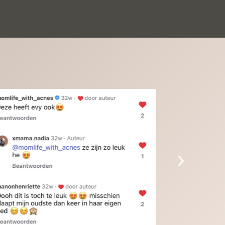
inkinderen zijn er helemaal verliefd op en 
t alleen de kleinkinderen maar iedereen die 
 ziet is er weg van. Een van onze 
inkinderen kan na 1 week al niet meer 
der en slaapt er heerlijk mee.Heel mooi 
duct, een bedrijf die de afspraken na komt, 
ben er blij mee en zeg tegen mensen die nog 
jfelen gewoon doen, het is het waard.
›