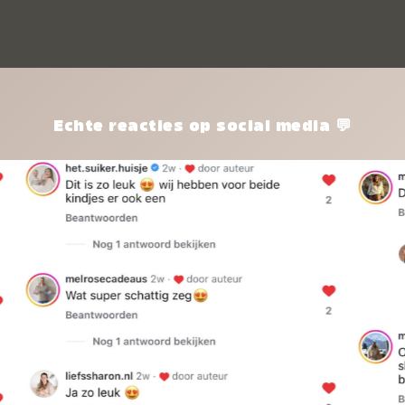
kle
nie
het
kle
zon
pro
Echte reacties op social media 💬
ik 
twi