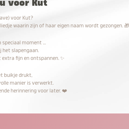
au voor Kut
have) voor Kut?
 liedje waarin zijn of haar eigen naam wordt gezongen.

n speciaal moment …
j het slapengaan.
 extra fijn en ontspannen.
✨
t buikje drukt,
olle manier is verwerkt.
nde herinnering voor later.
❤️