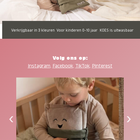
Verkrijgbaar in 3 kleuren
Voor kinderen 0-10 jaar
KOES is uitwasbaar
Volg ons op:
Instagram
,
Facebook
,
TikTok
,
Pinterest
‹
›