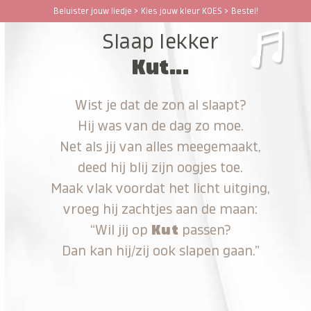
Ga
Beluister jouw liedje > Kies jouw kleur KOES > Bestel!
Open
Close
naar
Slaap lekker
hoofdinhoud
mobile
mobile
Kut...
menu
menu
Wist je dat de zon al slaapt?
Hij was van de dag zo moe.
Net als jij van alles meegemaakt,
deed hij blij zijn oogjes toe.
Maak vlak voordat het licht uitging,
vroeg hij zachtjes aan de maan:
“Wil jij op
Kut
passen?
Dan kan hij/zij ook slapen gaan.”