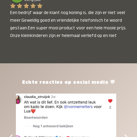
Een bedrijf waar de klant nog koning is, die zijn er niet veel 
meer.Geweldig goed en vriendelijke telefonisch te woord 
gestaan.Een super mooi product voor een hele mooie prijs. 
Onze kleinkinderen zijn er helemaal verliefd op en niet 
alleen de kleinkinderen maar iedereen die het ziet is er 
weg van. Een van onze kleinkinderen kan na 1 week al niet 
meer zonder en slaapt er heerlijk mee.Heel mooi product, 
een bedrijf die de afspraken na komt, ik ben er blij mee en 
zeg tegen mensen die nog twijfelen gewoon doen, het is 
het waard.
Echte reacties op social media 💬
‹
›