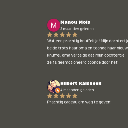
Manou Mols
3 maanden geleden
Wat een prachtig knuffeltje! Mijn dochtertje
belde trots haar oma en toonde haar nieuw
knuffel, oma vertelde dat mijn dochtertje 
zelfs geëmotioneerd toonde door het 
gepersonaliseerde liedje. Aanrader 💛
Hilbert Kalsbeek
4 maanden geleden
Prachtig cadeau om weg te geven!