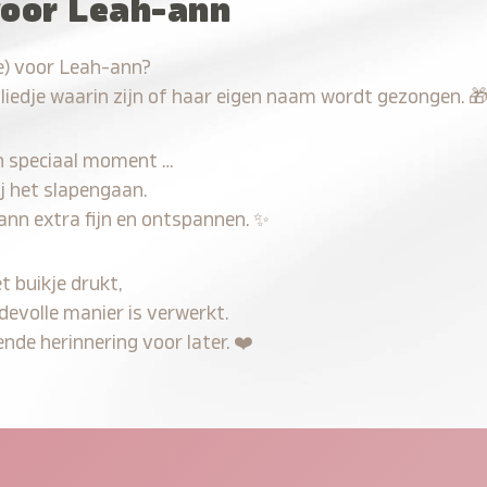
voor Leah-ann
e) voor Leah-ann?
 liedje waarin zijn of haar eigen naam wordt gezongen.

n speciaal moment …
j het slapengaan.
ann extra fijn en ontspannen.
✨
t buikje drukt,
devolle manier is verwerkt.
nde herinnering voor later.
❤️