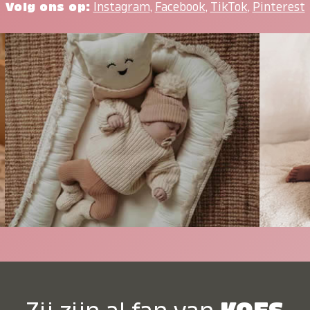
Volg ons op:
Instagram
,
Facebook
,
TikTok
,
Pinterest