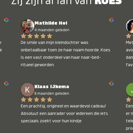
Zij zijn al fan van
KOES
Mathilde Hol
4 maanden geleden
 
De smile van mijn kleindochter was 
Met
e 
onbetaalbaar toen ze haar naam hoorde. Koes 
avo
is een vast onderdeel van haar naar-bed-
dan
ritueel geworden.
fav
wee
kop
Klaas IJkema
onb
8 maanden geleden
Een prachtig, origineel en waardevol cadeau! 
Een 
Absoluut een aanrader voor iedereen die iets 
er 
speciaals zoekt voor hun kindje
tel
pro