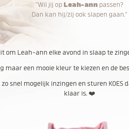
“Wil jij op
Leah-ann
passen?
Dan kan hij/zij ook slapen gaan.”
uit om Leah-ann elke avond in slaap te zing
g maar een mooie kleur te kiezen en de best
 zo snel mogelijk inzingen en sturen KOES d
klaar is. ❤️