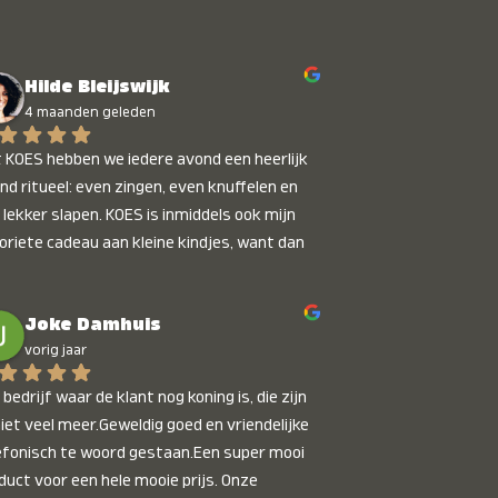
Hilde Bleijswijk
4 maanden geleden
 KOES hebben we iedere avond een heerlijk 
nd ritueel: even zingen, even knuffelen en 
 lekker slapen. KOES is inmiddels ook mijn 
oriete cadeau aan kleine kindjes, want dan 
t je dat je iets unieks geeft. Die stralende 
pies bij het horen van hun naam, die zijn 
Joke Damhuis
etaalbaar :)
vorig jaar
bedrijf waar de klant nog koning is, die zijn 
niet veel meer.Geweldig goed en vriendelijke 
efonisch te woord gestaan.Een super mooi 
duct voor een hele mooie prijs. Onze 