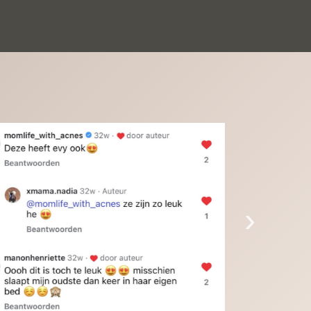
inkinderen zijn er helemaal verliefd op en 
t alleen de kleinkinderen maar iedereen die 
 ziet is er weg van. Een van onze 
inkinderen kan na 1 week al niet meer 
der en slaapt er heerlijk mee.Heel mooi 
duct, een bedrijf die de afspraken na komt, 
ben er blij mee en zeg tegen mensen die nog 
jfelen gewoon doen, het is het waard.
›