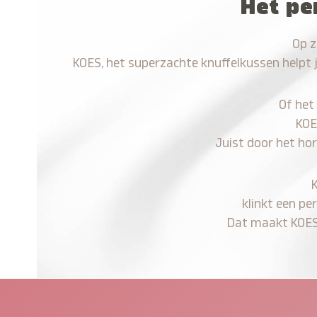
Het pe
Op z
KOES, het superzachte knuffelkussen helpt 
Of het
KOE
Juist door het ho
klinkt een pe
Dat maakt KOES n