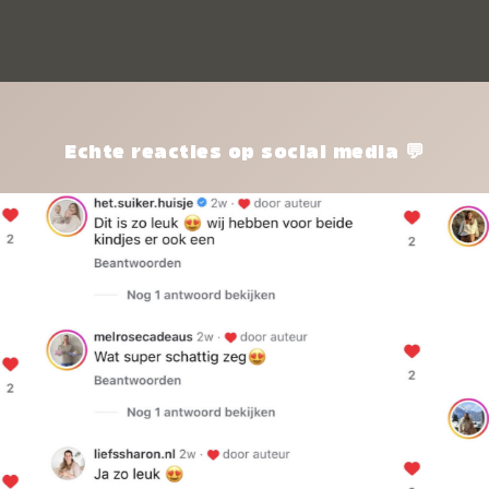
kle
nie
het
kle
zon
pro
Echte reacties op social media 💬
ik 
twi