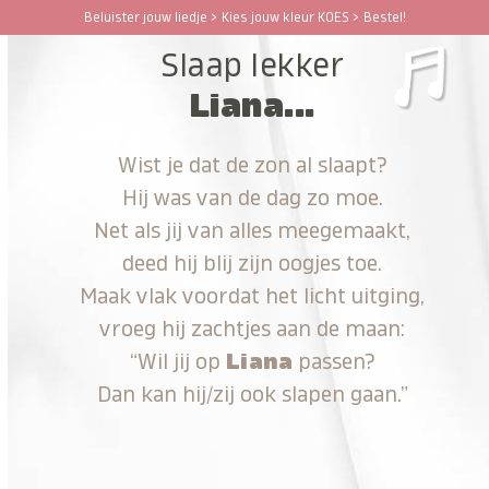
Ga
Beluister jouw liedje > Kies jouw kleur KOES > Bestel!
Open
Close
naar
Slaap lekker
hoofdinhoud
mobile
mobile
Liana...
menu
menu
Wist je dat de zon al slaapt?
Hij was van de dag zo moe.
Net als jij van alles meegemaakt,
deed hij blij zijn oogjes toe.
Maak vlak voordat het licht uitging,
vroeg hij zachtjes aan de maan:
“Wil jij op
Liana
passen?
Dan kan hij/zij ook slapen gaan.”