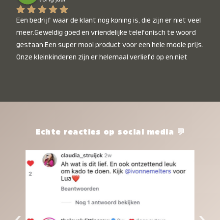
Een bedrijf waar de klant nog koning is, die zijn er niet veel 
meer.Geweldig goed en vriendelijke telefonisch te woord 
gestaan.Een super mooi product voor een hele mooie prijs. 
Onze kleinkinderen zijn er helemaal verliefd op en niet 
alleen de kleinkinderen maar iedereen die het ziet is er 
weg van. Een van onze kleinkinderen kan na 1 week al niet 
meer zonder en slaapt er heerlijk mee.Heel mooi product, 
een bedrijf die de afspraken na komt, ik ben er blij mee en 
zeg tegen mensen die nog twijfelen gewoon doen, het is 
het waard.
Echte reacties op social media 💬
‹
›