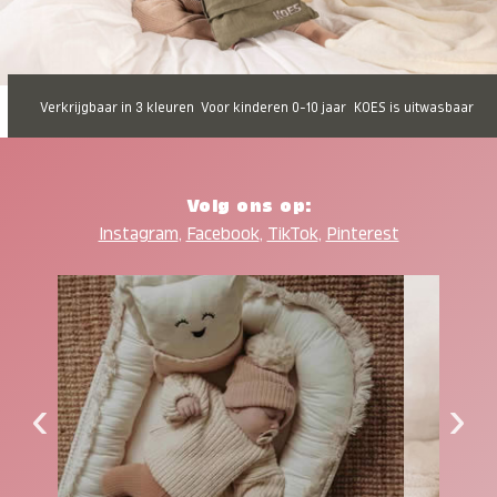
Verkrijgbaar in 3 kleuren
Voor kinderen 0-10 jaar
KOES is uitwasbaar
Volg ons op:
Instagram
,
Facebook
,
TikTok
,
Pinterest
‹
›