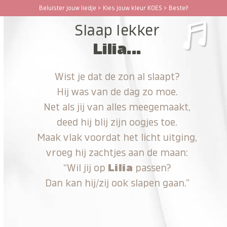
Ga
Beluister jouw liedje > Kies jouw kleur KOES > Bestel!
Open
Close
naar
Slaap lekker
hoofdinhoud
mobile
mobile
Lilia...
menu
menu
Wist je dat de zon al slaapt?
Hij was van de dag zo moe.
Net als jij van alles meegemaakt,
deed hij blij zijn oogjes toe.
Maak vlak voordat het licht uitging,
vroeg hij zachtjes aan de maan:
“Wil jij op
Lilia
passen?
Dan kan hij/zij ook slapen gaan.”