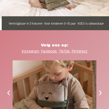
Verkrijgbaar in 3 kleuren
Voor kinderen 0-10 jaar
KOES is uitwasbaar
Volg ons op:
Instagram
,
Facebook
,
TikTok
,
Pinterest
‹
›