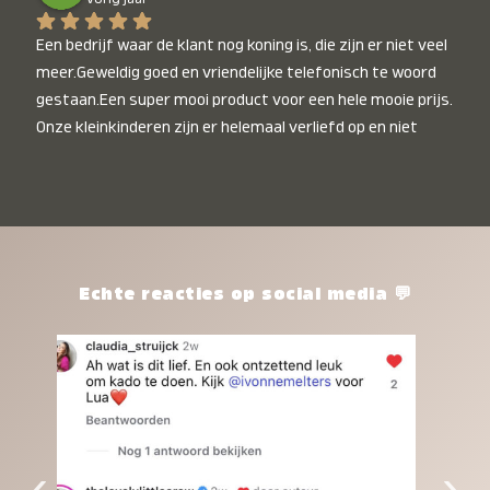
Een bedrijf waar de klant nog koning is, die zijn er niet veel 
meer.Geweldig goed en vriendelijke telefonisch te woord 
gestaan.Een super mooi product voor een hele mooie prijs. 
Onze kleinkinderen zijn er helemaal verliefd op en niet 
alleen de kleinkinderen maar iedereen die het ziet is er 
weg van. Een van onze kleinkinderen kan na 1 week al niet 
meer zonder en slaapt er heerlijk mee.Heel mooi product, 
een bedrijf die de afspraken na komt, ik ben er blij mee en 
zeg tegen mensen die nog twijfelen gewoon doen, het is 
het waard.
Echte reacties op social media 💬
‹
›