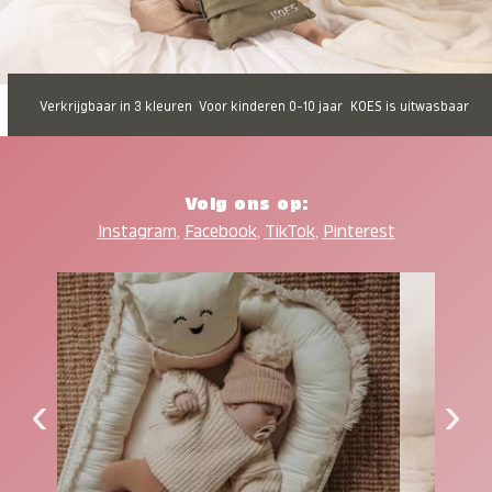
Verkrijgbaar in 3 kleuren
Voor kinderen 0-10 jaar
KOES is uitwasbaar
Volg ons op:
Instagram
,
Facebook
,
TikTok
,
Pinterest
‹
›