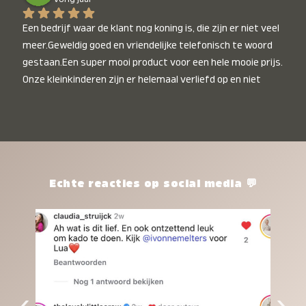
Een bedrijf waar de klant nog koning is, die zijn er niet veel 
meer.Geweldig goed en vriendelijke telefonisch te woord 
gestaan.Een super mooi product voor een hele mooie prijs. 
Onze kleinkinderen zijn er helemaal verliefd op en niet 
alleen de kleinkinderen maar iedereen die het ziet is er 
weg van. Een van onze kleinkinderen kan na 1 week al niet 
meer zonder en slaapt er heerlijk mee.Heel mooi product, 
een bedrijf die de afspraken na komt, ik ben er blij mee en 
zeg tegen mensen die nog twijfelen gewoon doen, het is 
het waard.
Echte reacties op social media 💬
‹
›