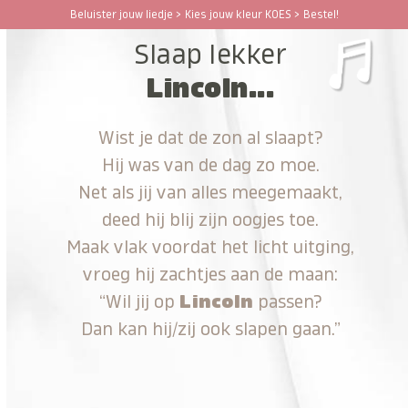
Ga
Beluister jouw liedje > Kies jouw kleur KOES > Bestel!
Open
Close
naar
Slaap lekker
hoofdinhoud
mobile
mobile
Lincoln...
menu
menu
Wist je dat de zon al slaapt?
Hij was van de dag zo moe.
Net als jij van alles meegemaakt,
deed hij blij zijn oogjes toe.
Maak vlak voordat het licht uitging,
vroeg hij zachtjes aan de maan:
“Wil jij op
Lincoln
passen?
Dan kan hij/zij ook slapen gaan.”