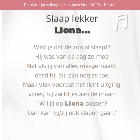
Ga
Beluister jouw liedje > Kies jouw kleur KOES > Bestel!
Open
Close
naar
Slaap lekker
hoofdinhoud
mobile
mobile
Liona...
menu
menu
Wist je dat de zon al slaapt?
Hij was van de dag zo moe.
Net als jij van alles meegemaakt,
deed hij blij zijn oogjes toe.
Maak vlak voordat het licht uitging,
vroeg hij zachtjes aan de maan:
“Wil jij op
Liona
passen?
Dan kan hij/zij ook slapen gaan.”