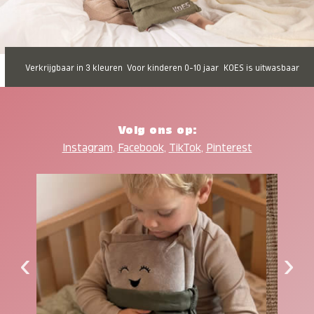
Verkrijgbaar in 3 kleuren
Voor kinderen 0-10 jaar
KOES is uitwasbaar
Volg ons op:
Instagram
,
Facebook
,
TikTok
,
Pinterest
‹
›