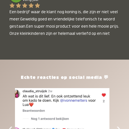
Een bedrijf waar de klant nog koning is, die zijn er niet veel 
meer.Geweldig goed en vriendelijke telefonisch te woord 
gestaan.Een super mooi product voor een hele mooie prijs. 
Onze kleinkinderen zijn er helemaal verliefd op en niet 
alleen de kleinkinderen maar iedereen die het ziet is er 
weg van. Een van onze kleinkinderen kan na 1 week al niet 
meer zonder en slaapt er heerlijk mee.Heel mooi product, 
een bedrijf die de afspraken na komt, ik ben er blij mee en 
zeg tegen mensen die nog twijfelen gewoon doen, het is 
het waard.
Echte reacties op social media 💬
‹
›