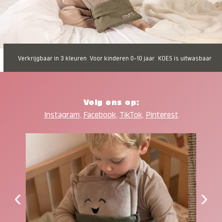
Verkrijgbaar in 3 kleuren
Voor kinderen 0-10 jaar
KOES is uitwasbaar
Volg ons op:
Instagram
,
Facebook
,
TikTok
,
Pinterest
‹
›