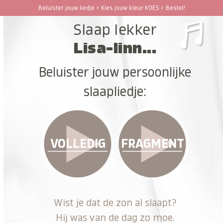
Ga
Beluister jouw liedje > Kies jouw kleur KOES > Bestel!
Open
Close
naar
Slaap lekker
hoofdinhoud
mobile
mobile
Lisa-linn...
menu
menu
Beluister jouw persoonlijke
slaapliedje:
VOLLEDIG
FRAGMENT
Wist je dat de zon al slaapt?
Hij was van de dag zo moe.