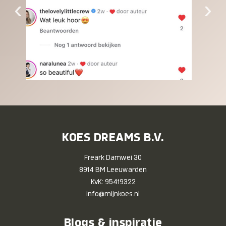
‹
›
KOES DREAMS B.V.
Freark Damwei 30
8914 BM Leeuwarden
KvK: 95419322
info@mijnkoes.nl
Blogs & inspiratie