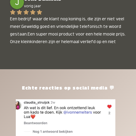
vorig jaar
Een bedrijf waar de klant nog koning is, die zijn er niet veel 
meer.Geweldig goed en vriendelijke telefonisch te woord 
gestaan.Een super mooi product voor een hele mooie prijs. 
Onze kleinkinderen zijn er helemaal verliefd op en niet 
alleen de kleinkinderen maar iedereen die het ziet is er 
weg van. Een van onze kleinkinderen kan na 1 week al niet 
meer zonder en slaapt er heerlijk mee.Heel mooi product, 
een bedrijf die de afspraken na komt, ik ben er blij mee en 
zeg tegen mensen die nog twijfelen gewoon doen, het is 
het waard.
Echte reacties op social media 💬