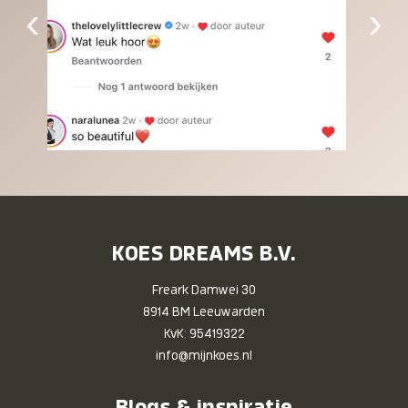
‹
›
KOES DREAMS B.V.
Freark Damwei 30
8914 BM Leeuwarden
KvK: 95419322
info@mijnkoes.nl
Blogs & inspiratie