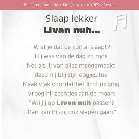
Ga
Beluister jouw liedje > Kies jouw kleur KOES > Bestel!
Open
Close
naar
Slaap lekker
hoofdinhoud
mobile
mobile
Livan nuh...
menu
menu
Wist je dat de zon al slaapt?
Hij was van de dag zo moe.
Net als jij van alles meegemaakt,
deed hij blij zijn oogjes toe.
Maak vlak voordat het licht uitging,
vroeg hij zachtjes aan de maan:
“Wil jij op
Livan nuh
passen?
Dan kan hij/zij ook slapen gaan.”