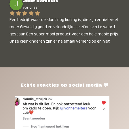
Joke Damhuis
vorig jaar
Een bedrijf waar de klant nog koning is, die zijn er niet veel 
meer.Geweldig goed en vriendelijke telefonisch te woord 
gestaan.Een super mooi product voor een hele mooie prijs. 
Onze kleinkinderen zijn er helemaal verliefd op en niet 
alleen de kleinkinderen maar iedereen die het ziet is er 
weg van. Een van onze kleinkinderen kan na 1 week al niet 
meer zonder en slaapt er heerlijk mee.Heel mooi product, 
een bedrijf die de afspraken na komt, ik ben er blij mee en 
zeg tegen mensen die nog twijfelen gewoon doen, het is 
het waard.
Echte reacties op social media 💬