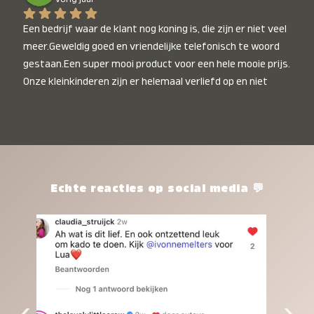
Een bedrijf waar de klant nog koning is, die zijn er niet veel 
meer.Geweldig goed en vriendelijke telefonisch te woord 
gestaan.Een super mooi product voor een hele mooie prijs. 
Onze kleinkinderen zijn er helemaal verliefd op en niet 
alleen de kleinkinderen maar iedereen die het ziet is er 
weg van. Een van onze kleinkinderen kan na 1 week al niet 
meer zonder en slaapt er heerlijk mee.Heel mooi product, 
een bedrijf die de afspraken na komt, ik ben er blij mee en 
zeg tegen mensen die nog twijfelen gewoon doen, het is 
het waard.
Echte reacties op social media 💬
‹
›