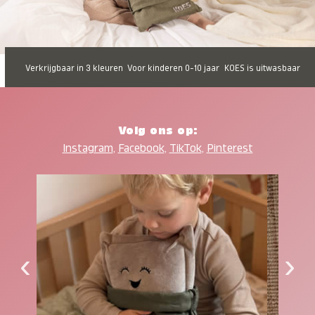
Verkrijgbaar in 3 kleuren
Voor kinderen 0-10 jaar
KOES is uitwasbaar
Volg ons op:
Instagram
,
Facebook
,
TikTok
,
Pinterest
‹
›