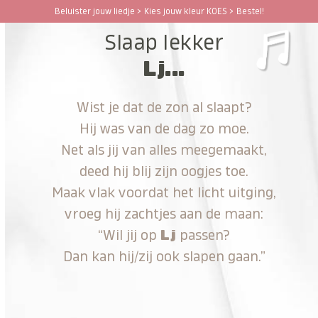
Ga
Beluister jouw liedje > Kies jouw kleur KOES > Bestel!
Open
Close
naar
Slaap lekker
hoofdinhoud
mobile
mobile
Lj...
menu
menu
Wist je dat de zon al slaapt?
Hij was van de dag zo moe.
Net als jij van alles meegemaakt,
deed hij blij zijn oogjes toe.
Maak vlak voordat het licht uitging,
vroeg hij zachtjes aan de maan:
“Wil jij op
Lj
passen?
Dan kan hij/zij ook slapen gaan.”