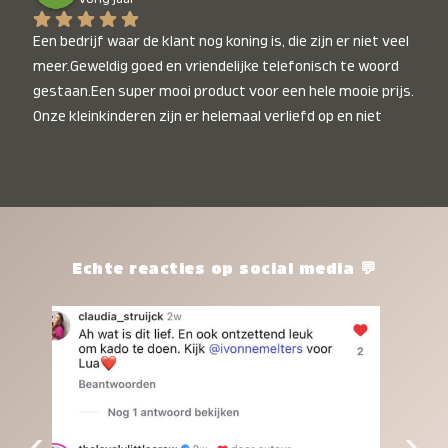
Een bedrijf waar de klant nog koning is, die zijn er niet veel 
meer.Geweldig goed en vriendelijke telefonisch te woord 
gestaan.Een super mooi product voor een hele mooie prijs. 
Onze kleinkinderen zijn er helemaal verliefd op en niet 
alleen de kleinkinderen maar iedereen die het ziet is er 
weg van. Een van onze kleinkinderen kan na 1 week al niet 
meer zonder en slaapt er heerlijk mee.Heel mooi product, 
een bedrijf die de afspraken na komt, ik ben er blij mee en 
zeg tegen mensen die nog twijfelen gewoon doen, het is 
het waard.
Echte reacties op social media 💬
‹
›