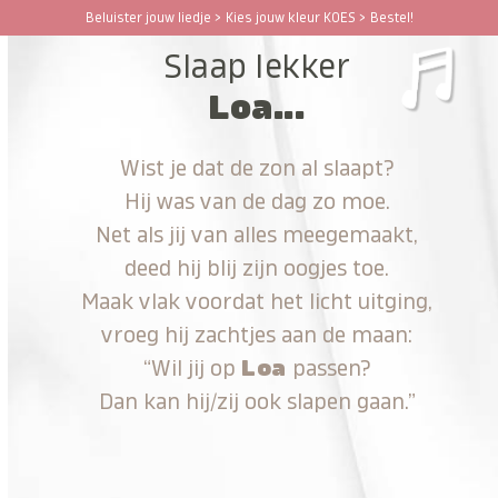
Ga
Beluister jouw liedje > Kies jouw kleur KOES > Bestel!
Open
Close
naar
Slaap lekker
hoofdinhoud
mobile
mobile
Loa...
menu
menu
Wist je dat de zon al slaapt?
Hij was van de dag zo moe.
Net als jij van alles meegemaakt,
deed hij blij zijn oogjes toe.
Maak vlak voordat het licht uitging,
vroeg hij zachtjes aan de maan:
“Wil jij op
Loa
passen?
Dan kan hij/zij ook slapen gaan.”