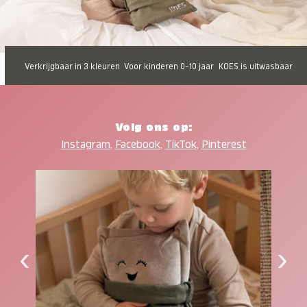
Verkrijgbaar in 3 kleuren
Voor kinderen 0-10 jaar
KOES is uitwasbaar
Volg ons op:
Instagram
,
Facebook
,
TikTok
,
Pinterest
‹
›