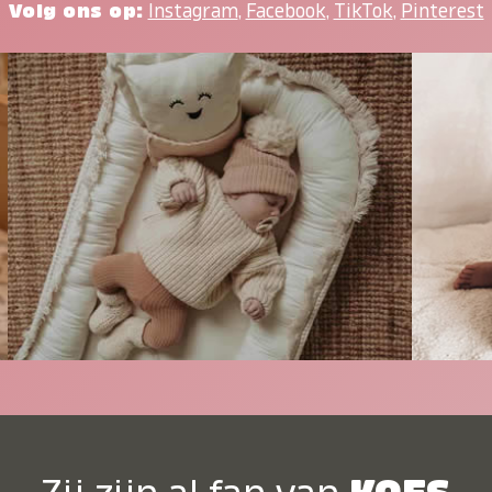
Volg ons op:
Instagram
,
Facebook
,
TikTok
,
Pinterest