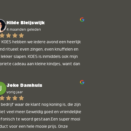
Hilde Bleijswijk
4 maanden geleden
 KOES hebben we iedere avond een heerlijk 
nd ritueel: even zingen, even knuffelen en 
 lekker slapen. KOES is inmiddels ook mijn 
oriete cadeau aan kleine kindjes, want dan 
t je dat je iets unieks geeft. Die stralende 
pies bij het horen van hun naam, die zijn 
Joke Damhuis
etaalbaar :)
vorig jaar
bedrijf waar de klant nog koning is, die zijn 
niet veel meer.Geweldig goed en vriendelijke 
efonisch te woord gestaan.Een super mooi 
duct voor een hele mooie prijs. Onze 