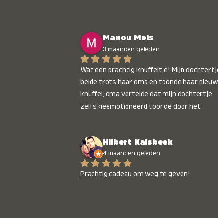
Manou Mols
3 maanden geleden
Wat een prachtig knuffeltje! Mijn dochtertje
belde trots haar oma en toonde haar nieuw
knuffel, oma vertelde dat mijn dochtertje 
zelfs geëmotioneerd toonde door het 
gepersonaliseerde liedje. Aanrader 💛
Hilbert Kalsbeek
4 maanden geleden
Prachtig cadeau om weg te geven!