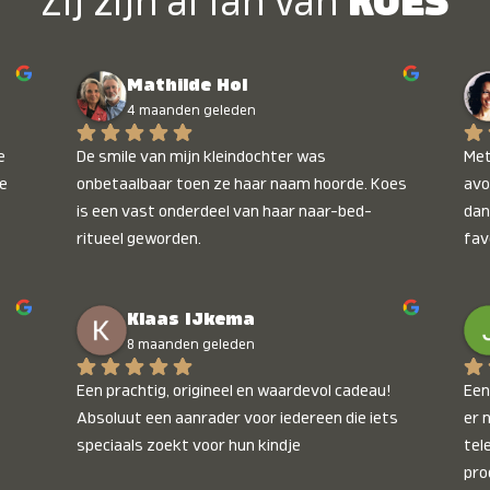
Zij zijn al fan van
KOES
Mathilde Hol
4 maanden geleden
 
De smile van mijn kleindochter was 
Met
e 
onbetaalbaar toen ze haar naam hoorde. Koes 
avo
is een vast onderdeel van haar naar-bed-
dan
ritueel geworden.
fav
wee
kop
Klaas IJkema
onb
8 maanden geleden
Een prachtig, origineel en waardevol cadeau! 
Een 
Absoluut een aanrader voor iedereen die iets 
er 
speciaals zoekt voor hun kindje
tel
pro