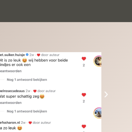
inkinderen zijn er helemaal verliefd op en 
t alleen de kleinkinderen maar iedereen die 
 ziet is er weg van. Een van onze 
inkinderen kan na 1 week al niet meer 
der en slaapt er heerlijk mee.Heel mooi 
duct, een bedrijf die de afspraken na komt, 
ben er blij mee en zeg tegen mensen die nog 
jfelen gewoon doen, het is het waard.
›