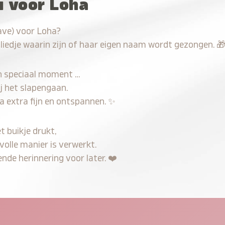
u voor Loha
ave) voor Loha?
 liedje waarin zijn of haar eigen naam wordt gezongen.

n speciaal moment …
j het slapengaan.
a extra fijn en ontspannen.
✨
t buikje drukt,
volle manier is verwerkt.
nde herinnering voor later.
❤️