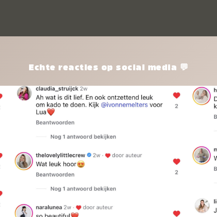
kle
nie
het
kle
zon
pro
Echte reacties op social media 💬
ik 
twi