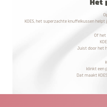
Het 
O
KOES, het superzachte knuffelkussen helpt 
Of het
KOE
Juist door het 
klinkt een 
Dat maakt KOES n