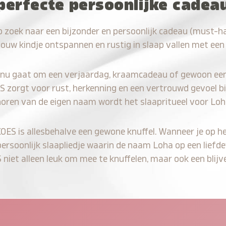
perfecte persoonlijke cadea
p zoek naar een bijzonder en persoonlijk cadeau (must-h
jouw kindje ontspannen en rustig in slaap vallen met een
 nu gaat om een verjaardag, kraamcadeau of gewoon ee
S zorgt voor rust, herkenning en een vertrouwd gevoel bi
horen van de eigen naam wordt het slaapritueel voor Loh
KOES is allesbehalve een gewone knuffel. Wanneer je op he
persoonlijk slaapliedje waarin de naam Loha op een liefde
iet alleen leuk om mee te knuffelen, maar ook een blijve