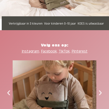
Verkrijgbaar in 3 kleuren
Voor kinderen 0-10 jaar
KOES is uitwasbaar
Volg ons op:
Instagram
,
Facebook
,
TikTok
,
Pinterest
‹
›