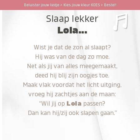
Ga
Beluister jouw liedje > Kies jouw kleur KOES > Bestel!
Open
Close
naar
Slaap lekker
hoofdinhoud
mobile
mobile
Lola...
menu
menu
Wist je dat de zon al slaapt?
Hij was van de dag zo moe.
Net als jij van alles meegemaakt,
deed hij blij zijn oogjes toe.
Maak vlak voordat het licht uitging,
vroeg hij zachtjes aan de maan:
“Wil jij op
Lola
passen?
Dan kan hij/zij ook slapen gaan.”