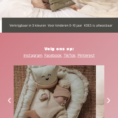
Verkrijgbaar in 3 kleuren
Voor kinderen 0-10 jaar
KOES is uitwasbaar
Volg ons op:
Instagram
,
Facebook
,
TikTok
,
Pinterest
‹
›