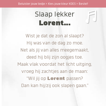
Ga
Beluister jouw liedje > Kies jouw kleur KOES > Bestel!
Open
Close
naar
Slaap lekker
hoofdinhoud
mobile
mobile
Lorent...
menu
menu
Wist je dat de zon al slaapt?
Hij was van de dag zo moe.
Net als jij van alles meegemaakt,
deed hij blij zijn oogjes toe.
Maak vlak voordat het licht uitging,
vroeg hij zachtjes aan de maan:
“Wil jij op
Lorent
passen?
Dan kan hij/zij ook slapen gaan.”