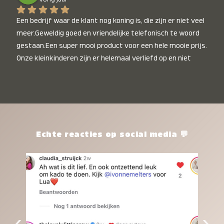
Een bedrijf waar de klant nog koning is, die zijn er niet veel 
meer.Geweldig goed en vriendelijke telefonisch te woord 
gestaan.Een super mooi product voor een hele mooie prijs. 
Onze kleinkinderen zijn er helemaal verliefd op en niet 
alleen de kleinkinderen maar iedereen die het ziet is er 
weg van. Een van onze kleinkinderen kan na 1 week al niet 
meer zonder en slaapt er heerlijk mee.Heel mooi product, 
een bedrijf die de afspraken na komt, ik ben er blij mee en 
zeg tegen mensen die nog twijfelen gewoon doen, het is 
het waard.
Echte reacties op social media 💬
‹
›