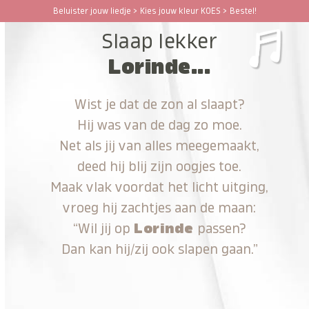
Ga
Beluister jouw liedje > Kies jouw kleur KOES > Bestel!
Open
Close
naar
Slaap lekker
hoofdinhoud
mobile
mobile
Lorinde...
menu
menu
Wist je dat de zon al slaapt?
Hij was van de dag zo moe.
Net als jij van alles meegemaakt,
deed hij blij zijn oogjes toe.
Maak vlak voordat het licht uitging,
vroeg hij zachtjes aan de maan:
“Wil jij op
Lorinde
passen?
Dan kan hij/zij ook slapen gaan.”