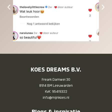
‹
›
KOES DREAMS B.V.
Freark Damwei 30
8914 BM Leeuwarden
KvK: 95419322
info@mijnkoes.nl
Blogs & inspiratie