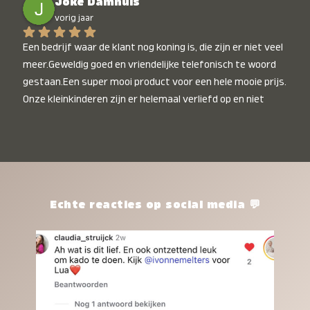
Joke Damhuis
vorig jaar
Een bedrijf waar de klant nog koning is, die zijn er niet veel 
meer.Geweldig goed en vriendelijke telefonisch te woord 
gestaan.Een super mooi product voor een hele mooie prijs. 
Onze kleinkinderen zijn er helemaal verliefd op en niet 
alleen de kleinkinderen maar iedereen die het ziet is er 
weg van. Een van onze kleinkinderen kan na 1 week al niet 
meer zonder en slaapt er heerlijk mee.Heel mooi product, 
een bedrijf die de afspraken na komt, ik ben er blij mee en 
zeg tegen mensen die nog twijfelen gewoon doen, het is 
het waard.
Echte reacties op social media 💬