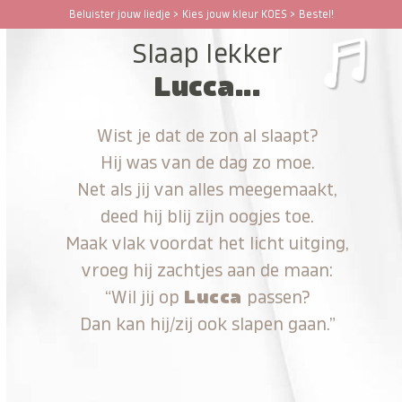
Ga
Beluister jouw liedje > Kies jouw kleur KOES > Bestel!
Open
Close
naar
Slaap lekker
hoofdinhoud
mobile
mobile
Lucca...
menu
menu
Wist je dat de zon al slaapt?
Hij was van de dag zo moe.
Net als jij van alles meegemaakt,
deed hij blij zijn oogjes toe.
Maak vlak voordat het licht uitging,
vroeg hij zachtjes aan de maan:
“Wil jij op
Lucca
passen?
Dan kan hij/zij ook slapen gaan.”