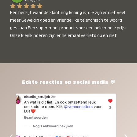
Een bedrijf waar de klant nog koning is, die zijn er niet veel 
meer.Geweldig goed en vriendelijke telefonisch te woord 
gestaan.Een super mooi product voor een hele mooie prijs. 
Onze kleinkinderen zijn er helemaal verliefd op en niet 
alleen de kleinkinderen maar iedereen die het ziet is er 
weg van. Een van onze kleinkinderen kan na 1 week al niet 
meer zonder en slaapt er heerlijk mee.Heel mooi product, 
een bedrijf die de afspraken na komt, ik ben er blij mee en 
zeg tegen mensen die nog twijfelen gewoon doen, het is 
het waard.
Echte reacties op social media 💬
‹
›