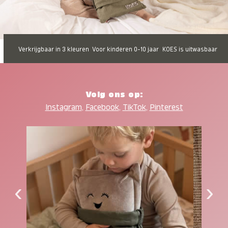
Verkrijgbaar in 3 kleuren
Voor kinderen 0-10 jaar
KOES is uitwasbaar
Volg ons op:
Instagram
,
Facebook
,
TikTok
,
Pinterest
‹
›