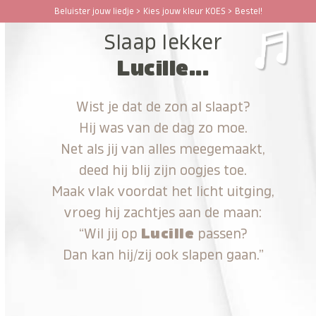
Ga
Beluister jouw liedje > Kies jouw kleur KOES > Bestel!
Open
Close
naar
Slaap lekker
hoofdinhoud
mobile
mobile
Lucille...
menu
menu
Wist je dat de zon al slaapt?
Hij was van de dag zo moe.
Net als jij van alles meegemaakt,
deed hij blij zijn oogjes toe.
Maak vlak voordat het licht uitging,
vroeg hij zachtjes aan de maan:
“Wil jij op
Lucille
passen?
Dan kan hij/zij ook slapen gaan.”