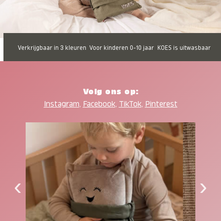
Verkrijgbaar in 3 kleuren
Voor kinderen 0-10 jaar
KOES is uitwasbaar
Volg ons op:
Instagram
,
Facebook
,
TikTok
,
Pinterest
‹
›