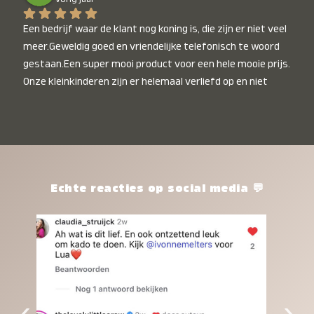
Een bedrijf waar de klant nog koning is, die zijn er niet veel 
meer.Geweldig goed en vriendelijke telefonisch te woord 
gestaan.Een super mooi product voor een hele mooie prijs. 
Onze kleinkinderen zijn er helemaal verliefd op en niet 
alleen de kleinkinderen maar iedereen die het ziet is er 
weg van. Een van onze kleinkinderen kan na 1 week al niet 
meer zonder en slaapt er heerlijk mee.Heel mooi product, 
een bedrijf die de afspraken na komt, ik ben er blij mee en 
zeg tegen mensen die nog twijfelen gewoon doen, het is 
het waard.
Echte reacties op social media 💬
‹
›