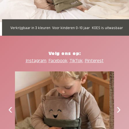
Verkrijgbaar in 3 kleuren
Voor kinderen 0-10 jaar
KOES is uitwasbaar
Volg ons op:
Instagram
,
Facebook
,
TikTok
,
Pinterest
‹
›