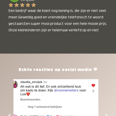
Een bedrijf waar de klant nog koning is, die zijn er niet veel 
meer.Geweldig goed en vriendelijke telefonisch te woord 
gestaan.Een super mooi product voor een hele mooie prijs. 
Onze kleinkinderen zijn er helemaal verliefd op en niet 
alleen de kleinkinderen maar iedereen die het ziet is er 
weg van. Een van onze kleinkinderen kan na 1 week al niet 
meer zonder en slaapt er heerlijk mee.Heel mooi product, 
een bedrijf die de afspraken na komt, ik ben er blij mee en 
zeg tegen mensen die nog twijfelen gewoon doen, het is 
het waard.
Echte reacties op social media 💬
‹
›