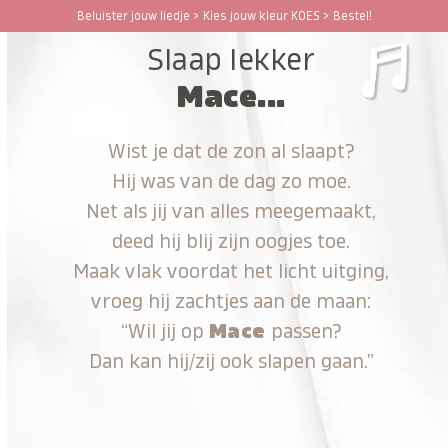
Ga
Beluister jouw liedje > Kies jouw kleur KOES > Bestel!
Open
Close
naar
Slaap lekker
hoofdinhoud
mobile
mobile
Mace...
menu
menu
Wist je dat de zon al slaapt?
Hij was van de dag zo moe.
Net als jij van alles meegemaakt,
deed hij blij zijn oogjes toe.
Maak vlak voordat het licht uitging,
vroeg hij zachtjes aan de maan:
“Wil jij op
Mace
passen?
Dan kan hij/zij ook slapen gaan.”