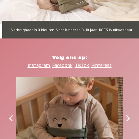
Verkrijgbaar in 3 kleuren
Voor kinderen 0-10 jaar
KOES is uitwasbaar
Volg ons op:
Instagram
,
Facebook
,
TikTok
,
Pinterest
‹
›