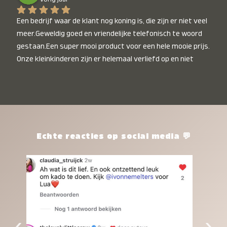
Een bedrijf waar de klant nog koning is, die zijn er niet veel 
meer.Geweldig goed en vriendelijke telefonisch te woord 
gestaan.Een super mooi product voor een hele mooie prijs. 
Onze kleinkinderen zijn er helemaal verliefd op en niet 
alleen de kleinkinderen maar iedereen die het ziet is er 
weg van. Een van onze kleinkinderen kan na 1 week al niet 
meer zonder en slaapt er heerlijk mee.Heel mooi product, 
een bedrijf die de afspraken na komt, ik ben er blij mee en 
zeg tegen mensen die nog twijfelen gewoon doen, het is 
het waard.
Echte reacties op social media 💬
‹
›