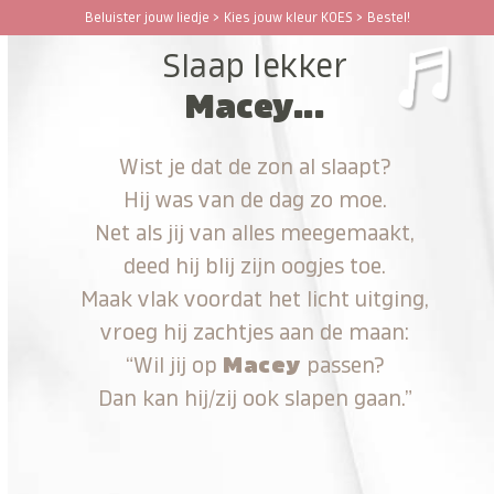
Ga
Beluister jouw liedje > Kies jouw kleur KOES > Bestel!
Open
Close
naar
Slaap lekker
hoofdinhoud
mobile
mobile
Macey...
menu
menu
Wist je dat de zon al slaapt?
Hij was van de dag zo moe.
Net als jij van alles meegemaakt,
deed hij blij zijn oogjes toe.
Maak vlak voordat het licht uitging,
vroeg hij zachtjes aan de maan:
“Wil jij op
Macey
passen?
Dan kan hij/zij ook slapen gaan.”