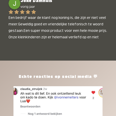
Joke Damhuis
vorig jaar
Een bedrijf waar de klant nog koning is, die zijn er niet veel 
meer.Geweldig goed en vriendelijke telefonisch te woord 
gestaan.Een super mooi product voor een hele mooie prijs. 
Onze kleinkinderen zijn er helemaal verliefd op en niet 
alleen de kleinkinderen maar iedereen die het ziet is er 
weg van. Een van onze kleinkinderen kan na 1 week al niet 
meer zonder en slaapt er heerlijk mee.Heel mooi product, 
een bedrijf die de afspraken na komt, ik ben er blij mee en 
zeg tegen mensen die nog twijfelen gewoon doen, het is 
het waard.
Echte reacties op social media 💬