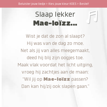
Ga
Beluister jouw liedje > Kies jouw kleur KOES > Bestel!
Open
Close
naar
Slaap lekker
hoofdinhoud
mobile
mobile
Mae-loïzz...
menu
menu
Wist je dat de zon al slaapt?
Hij was van de dag zo moe.
Net als jij van alles meegemaakt,
deed hij blij zijn oogjes toe.
Maak vlak voordat het licht uitging,
vroeg hij zachtjes aan de maan:
“Wil jij op
Mae-loïzz
passen?
Dan kan hij/zij ook slapen gaan.”