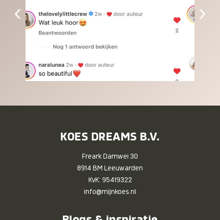
‹
›
KOES DREAMS B.V.
Freark Damwei 30
8914 BM Leeuwarden
KvK: 95419322
info@mijnkoes.nl
Blogs & inspiratie