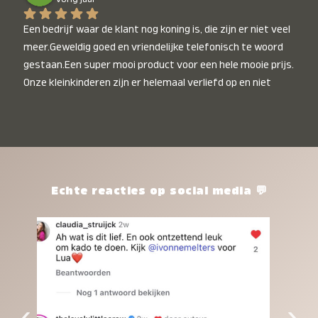
Een bedrijf waar de klant nog koning is, die zijn er niet veel 
meer.Geweldig goed en vriendelijke telefonisch te woord 
gestaan.Een super mooi product voor een hele mooie prijs. 
Onze kleinkinderen zijn er helemaal verliefd op en niet 
alleen de kleinkinderen maar iedereen die het ziet is er 
weg van. Een van onze kleinkinderen kan na 1 week al niet 
meer zonder en slaapt er heerlijk mee.Heel mooi product, 
een bedrijf die de afspraken na komt, ik ben er blij mee en 
zeg tegen mensen die nog twijfelen gewoon doen, het is 
het waard.
Echte reacties op social media 💬
‹
›