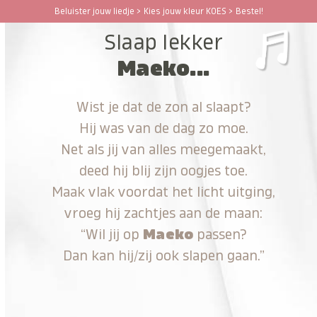
Ga
Beluister jouw liedje > Kies jouw kleur KOES > Bestel!
Open
Close
naar
Slaap lekker
hoofdinhoud
mobile
mobile
Maeko...
menu
menu
Wist je dat de zon al slaapt?
Hij was van de dag zo moe.
Net als jij van alles meegemaakt,
deed hij blij zijn oogjes toe.
Maak vlak voordat het licht uitging,
vroeg hij zachtjes aan de maan:
“Wil jij op
Maeko
passen?
Dan kan hij/zij ook slapen gaan.”