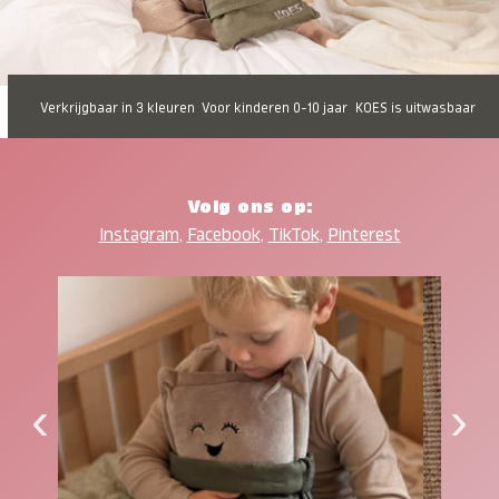
Verkrijgbaar in 3 kleuren
Voor kinderen 0-10 jaar
KOES is uitwasbaar
Volg ons op:
Instagram
,
Facebook
,
TikTok
,
Pinterest
‹
›