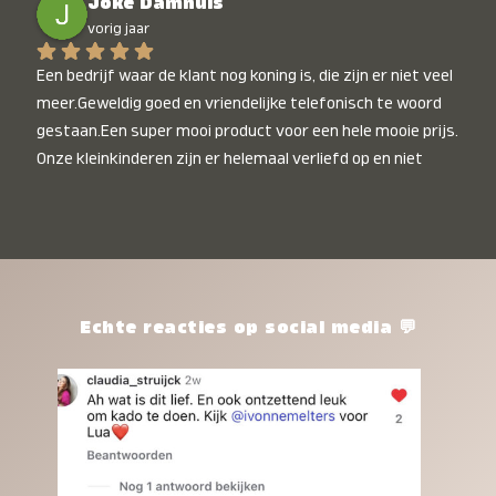
Joke Damhuis
vorig jaar
Een bedrijf waar de klant nog koning is, die zijn er niet veel 
meer.Geweldig goed en vriendelijke telefonisch te woord 
gestaan.Een super mooi product voor een hele mooie prijs. 
Onze kleinkinderen zijn er helemaal verliefd op en niet 
alleen de kleinkinderen maar iedereen die het ziet is er 
weg van. Een van onze kleinkinderen kan na 1 week al niet 
meer zonder en slaapt er heerlijk mee.Heel mooi product, 
een bedrijf die de afspraken na komt, ik ben er blij mee en 
zeg tegen mensen die nog twijfelen gewoon doen, het is 
het waard.
Echte reacties op social media 💬