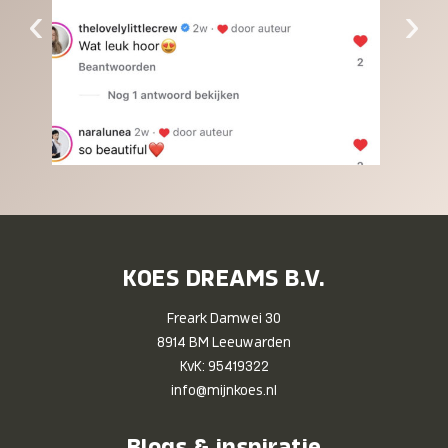
‹
›
KOES DREAMS B.V.
Freark Damwei 30
8914 BM Leeuwarden
KvK: 95419322
info@mijnkoes.nl
Blogs & inspiratie