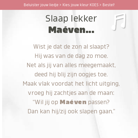
Ga
Beluister jouw liedje > Kies jouw kleur KOES > Bestel!
Open
Close
naar
Slaap lekker
hoofdinhoud
mobile
mobile
Maéven...
menu
menu
Wist je dat de zon al slaapt?
Hij was van de dag zo moe.
Net als jij van alles meegemaakt,
deed hij blij zijn oogjes toe.
Maak vlak voordat het licht uitging,
vroeg hij zachtjes aan de maan:
“Wil jij op
Maéven
passen?
Dan kan hij/zij ook slapen gaan.”