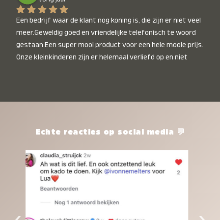
Een bedrijf waar de klant nog koning is, die zijn er niet veel 
meer.Geweldig goed en vriendelijke telefonisch te woord 
gestaan.Een super mooi product voor een hele mooie prijs. 
Onze kleinkinderen zijn er helemaal verliefd op en niet 
alleen de kleinkinderen maar iedereen die het ziet is er 
weg van. Een van onze kleinkinderen kan na 1 week al niet 
meer zonder en slaapt er heerlijk mee.Heel mooi product, 
een bedrijf die de afspraken na komt, ik ben er blij mee en 
zeg tegen mensen die nog twijfelen gewoon doen, het is 
het waard.
Echte reacties op social media 💬
‹
›