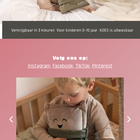
Verkrijgbaar in 3 kleuren
Voor kinderen 0-10 jaar
KOES is uitwasbaar
Volg ons op:
Instagram
,
Facebook
,
TikTok
,
Pinterest
‹
›