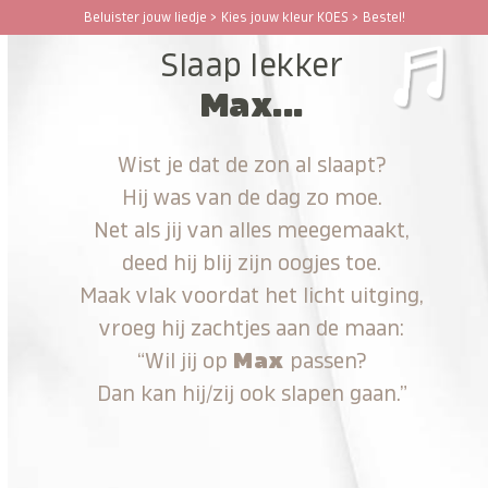
Ga
Beluister jouw liedje > Kies jouw kleur KOES > Bestel!
Open
Close
naar
Slaap lekker
hoofdinhoud
mobile
mobile
Max...
menu
menu
Wist je dat de zon al slaapt?
Hij was van de dag zo moe.
Net als jij van alles meegemaakt,
deed hij blij zijn oogjes toe.
Maak vlak voordat het licht uitging,
vroeg hij zachtjes aan de maan:
“Wil jij op
Max
passen?
Dan kan hij/zij ook slapen gaan.”