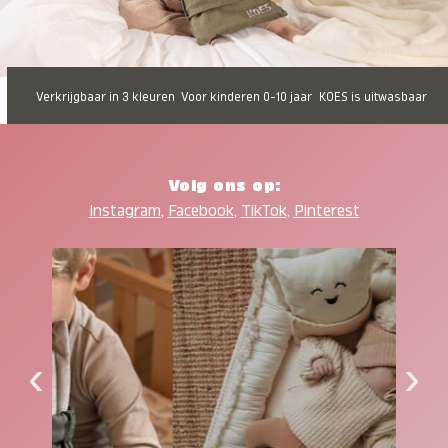
Verkrijgbaar in 3 kleuren
Voor kinderen 0-10 jaar
KOES is uitwasbaar
Volg ons op:
Instagram
,
Facebook
,
TikTok
,
Pinterest
‹
›