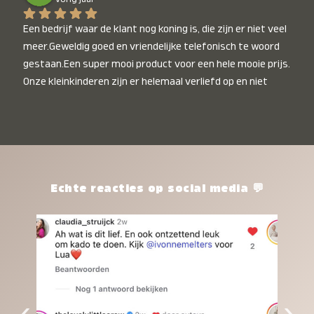
Een bedrijf waar de klant nog koning is, die zijn er niet veel 
meer.Geweldig goed en vriendelijke telefonisch te woord 
gestaan.Een super mooi product voor een hele mooie prijs. 
Onze kleinkinderen zijn er helemaal verliefd op en niet 
alleen de kleinkinderen maar iedereen die het ziet is er 
weg van. Een van onze kleinkinderen kan na 1 week al niet 
meer zonder en slaapt er heerlijk mee.Heel mooi product, 
een bedrijf die de afspraken na komt, ik ben er blij mee en 
zeg tegen mensen die nog twijfelen gewoon doen, het is 
het waard.
Echte reacties op social media 💬
‹
›