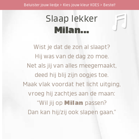
Ga
Beluister jouw liedje > Kies jouw kleur KOES > Bestel!
Open
Close
naar
Slaap lekker
hoofdinhoud
mobile
mobile
Milan...
menu
menu
Wist je dat de zon al slaapt?
Hij was van de dag zo moe.
Net als jij van alles meegemaakt,
deed hij blij zijn oogjes toe.
Maak vlak voordat het licht uitging,
vroeg hij zachtjes aan de maan:
“Wil jij op
Milan
passen?
Dan kan hij/zij ook slapen gaan.”