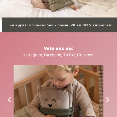
Verkrijgbaar in 3 kleuren
Voor kinderen 0-10 jaar
KOES is uitwasbaar
Volg ons op:
Instagram
,
Facebook
,
TikTok
,
Pinterest
‹
›