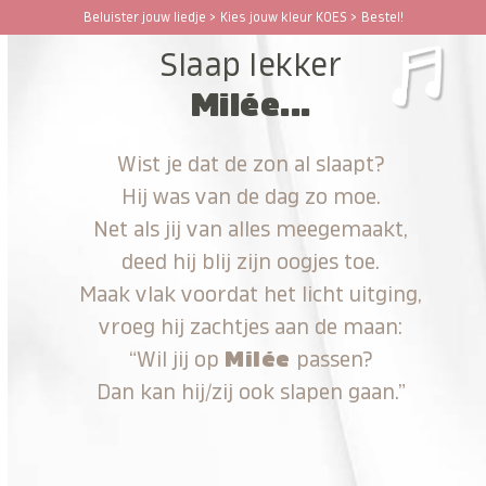
Ga
Beluister jouw liedje > Kies jouw kleur KOES > Bestel!
Open
Close
naar
Slaap lekker
hoofdinhoud
mobile
mobile
Milée...
menu
menu
Wist je dat de zon al slaapt?
Hij was van de dag zo moe.
Net als jij van alles meegemaakt,
deed hij blij zijn oogjes toe.
Maak vlak voordat het licht uitging,
vroeg hij zachtjes aan de maan:
“Wil jij op
Milée
passen?
Dan kan hij/zij ook slapen gaan.”