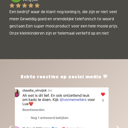
Een bedrijf waar de klant nog koning is, die zijn er niet veel 
meer.Geweldig goed en vriendelijke telefonisch te woord 
gestaan.Een super mooi product voor een hele mooie prijs. 
Onze kleinkinderen zijn er helemaal verliefd op en niet 
alleen de kleinkinderen maar iedereen die het ziet is er 
weg van. Een van onze kleinkinderen kan na 1 week al niet 
meer zonder en slaapt er heerlijk mee.Heel mooi product, 
een bedrijf die de afspraken na komt, ik ben er blij mee en 
zeg tegen mensen die nog twijfelen gewoon doen, het is 
het waard.
Echte reacties op social media 💬
‹
›