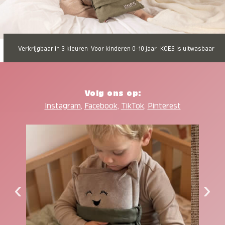
Verkrijgbaar in 3 kleuren
Voor kinderen 0-10 jaar
KOES is uitwasbaar
Volg ons op:
Instagram
,
Facebook
,
TikTok
,
Pinterest
‹
›