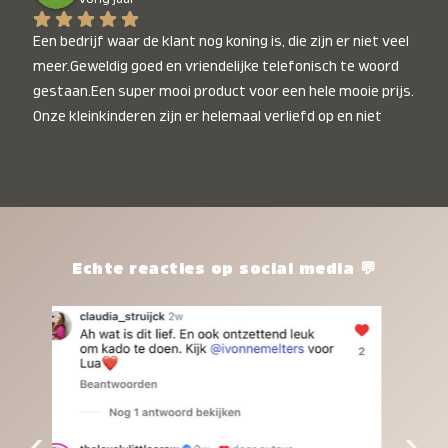
Een bedrijf waar de klant nog koning is, die zijn er niet veel 
meer.Geweldig goed en vriendelijke telefonisch te woord 
gestaan.Een super mooi product voor een hele mooie prijs. 
Onze kleinkinderen zijn er helemaal verliefd op en niet 
alleen de kleinkinderen maar iedereen die het ziet is er 
weg van. Een van onze kleinkinderen kan na 1 week al niet 
meer zonder en slaapt er heerlijk mee.Heel mooi product, 
een bedrijf die de afspraken na komt, ik ben er blij mee en 
zeg tegen mensen die nog twijfelen gewoon doen, het is 
het waard.
Echte reacties op social media 💬
‹
›