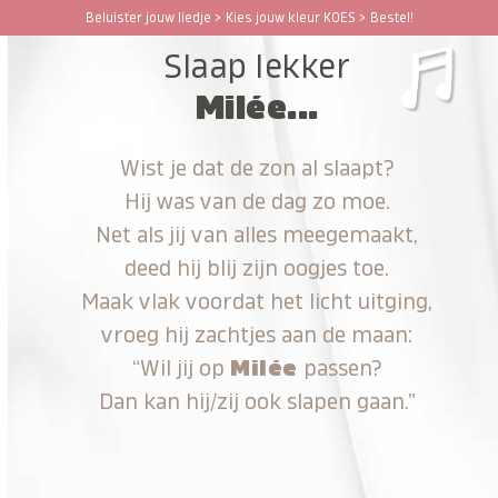
Ga
Beluister jouw liedje > Kies jouw kleur KOES > Bestel!
Open
Close
naar
Slaap lekker
hoofdinhoud
mobile
mobile
Milée...
menu
menu
Wist je dat de zon al slaapt?
Hij was van de dag zo moe.
Net als jij van alles meegemaakt,
deed hij blij zijn oogjes toe.
Maak vlak voordat het licht uitging,
vroeg hij zachtjes aan de maan:
“Wil jij op
Milée
passen?
Dan kan hij/zij ook slapen gaan.”