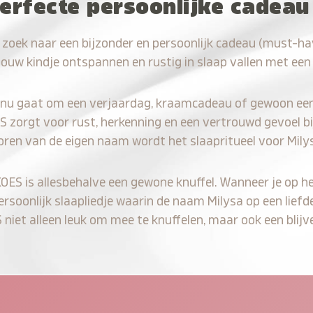
erfecte persoonlijke cadeau
 zoek naar een bijzonder en persoonlijk cadeau (must-ha
jouw kindje ontspannen en rustig in slaap vallen met een
 nu gaat om een verjaardag, kraamcadeau of gewoon ee
S zorgt voor rust, herkenning en een vertrouwd gevoel bi
oren van de eigen naam wordt het slaapritueel voor Mily
KOES is allesbehalve een gewone knuffel. Wanneer je op he
persoonlijk slaapliedje waarin de naam Milysa op een liefd
iet alleen leuk om mee te knuffelen, maar ook een blijve