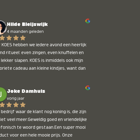
Hilde Bleijswijk
4 maanden geleden
 KOES hebben we iedere avond een heerlijk 
nd ritueel: even zingen, even knuffelen en 
 lekker slapen. KOES is inmiddels ook mijn 
oriete cadeau aan kleine kindjes, want dan 
t je dat je iets unieks geeft. Die stralende 
pies bij het horen van hun naam, die zijn 
Joke Damhuis
etaalbaar :)
vorig jaar
bedrijf waar de klant nog koning is, die zijn 
niet veel meer.Geweldig goed en vriendelijke 
efonisch te woord gestaan.Een super mooi 
duct voor een hele mooie prijs. Onze 