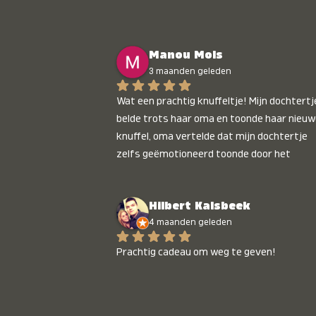
Manou Mols
3 maanden geleden
Wat een prachtig knuffeltje! Mijn dochtertje
belde trots haar oma en toonde haar nieuw
knuffel, oma vertelde dat mijn dochtertje 
zelfs geëmotioneerd toonde door het 
gepersonaliseerde liedje. Aanrader 💛
Hilbert Kalsbeek
4 maanden geleden
Prachtig cadeau om weg te geven!