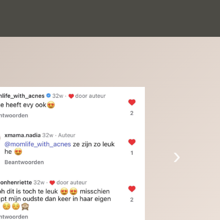
inkinderen zijn er helemaal verliefd op en 
t alleen de kleinkinderen maar iedereen die 
 ziet is er weg van. Een van onze 
inkinderen kan na 1 week al niet meer 
der en slaapt er heerlijk mee.Heel mooi 
duct, een bedrijf die de afspraken na komt, 
ben er blij mee en zeg tegen mensen die nog 
jfelen gewoon doen, het is het waard.
›