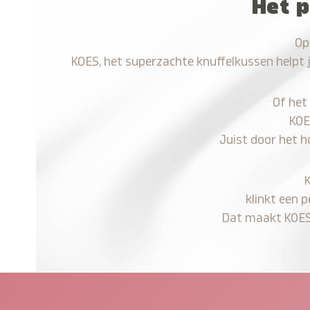
Het p
Op
KOES, het superzachte knuffelkussen helpt 
Of het
KOE
Juist door het h
klinkt een 
Dat maakt KOES n