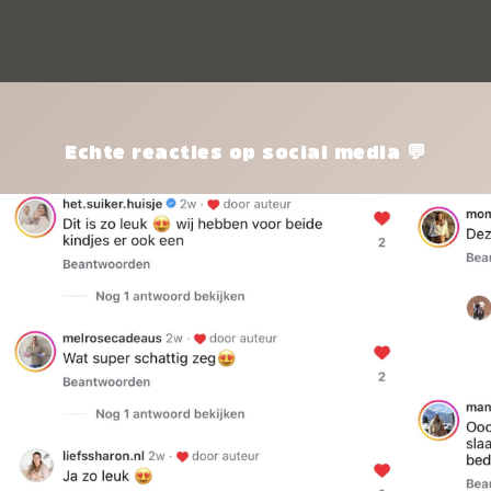
kle
nie
het
kle
zon
pro
Echte reacties op social media 💬
ik 
twi