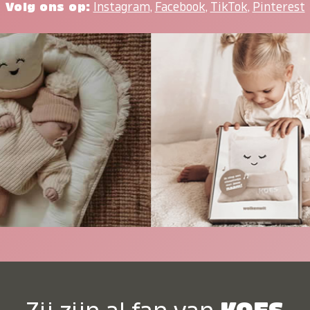
Volg ons op:
Instagram
,
Facebook
,
TikTok
,
Pinterest