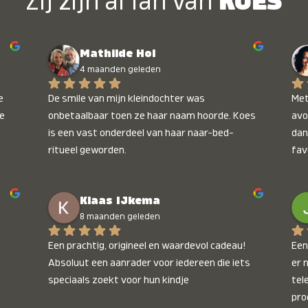
Zij zijn al fan van
KOES
Mathilde Hol
4 maanden geleden
 
De smile van mijn kleindochter was 
Met
e 
onbetaalbaar toen ze haar naam hoorde. Koes 
avo
is een vast onderdeel van haar naar-bed-
dan
ritueel geworden.
fav
wee
kop
Klaas IJkema
onb
8 maanden geleden
Een prachtig, origineel en waardevol cadeau! 
Een 
Absoluut een aanrader voor iedereen die iets 
er 
speciaals zoekt voor hun kindje
tel
pro