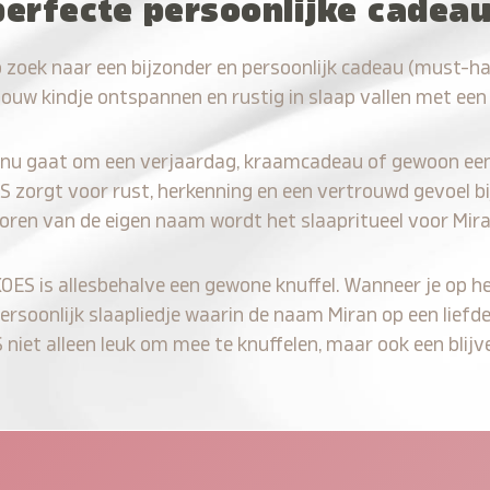
perfecte persoonlijke cadea
 zoek naar een bijzonder en persoonlijk cadeau (must-h
jouw kindje ontspannen en rustig in slaap vallen met een
 nu gaat om een verjaardag, kraamcadeau of gewoon ee
S zorgt voor rust, herkenning en een vertrouwd gevoel bi
horen van de eigen naam wordt het slaapritueel voor Mira
KOES is allesbehalve een gewone knuffel. Wanneer je op he
persoonlijk slaapliedje waarin de naam Miran op een liefde
iet alleen leuk om mee te knuffelen, maar ook een blijve