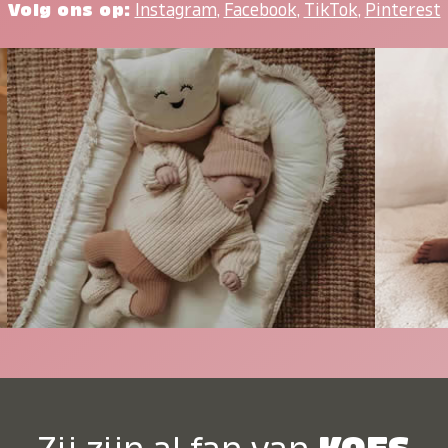
Volg ons op:
Instagram
,
Facebook
,
TikTok
,
Pinterest