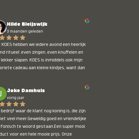
Hilde Bleijswijk
3 maanden geleden
 KOES hebben we iedere avond een heerlijk 
nd ritueel: even zingen, even knuffelen en 
 lekker slapen. KOES is inmiddels ook mijn 
oriete cadeau aan kleine kindjes, want dan 
t je dat je iets unieks geeft. Die stralende 
pies bij het horen van hun naam, die zijn 
Joke Damhuis
etaalbaar :)
vorig jaar
bedrijf waar de klant nog koning is, die zijn 
niet veel meer.Geweldig goed en vriendelijke 
efonisch te woord gestaan.Een super mooi 
duct voor een hele mooie prijs. Onze 