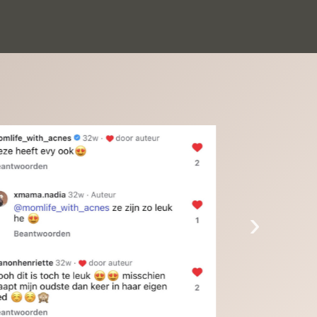
inkinderen zijn er helemaal verliefd op en 
t alleen de kleinkinderen maar iedereen die 
 ziet is er weg van. Een van onze 
inkinderen kan na 1 week al niet meer 
der en slaapt er heerlijk mee.Heel mooi 
duct, een bedrijf die de afspraken na komt, 
ben er blij mee en zeg tegen mensen die nog 
jfelen gewoon doen, het is het waard.
›