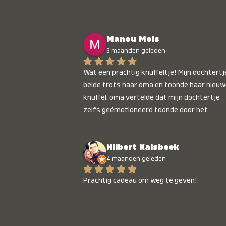
Manou Mols
3 maanden geleden
Wat een prachtig knuffeltje! Mijn dochtertje
belde trots haar oma en toonde haar nieuw
knuffel, oma vertelde dat mijn dochtertje 
zelfs geëmotioneerd toonde door het 
gepersonaliseerde liedje. Aanrader 💛
Hilbert Kalsbeek
4 maanden geleden
Prachtig cadeau om weg te geven!