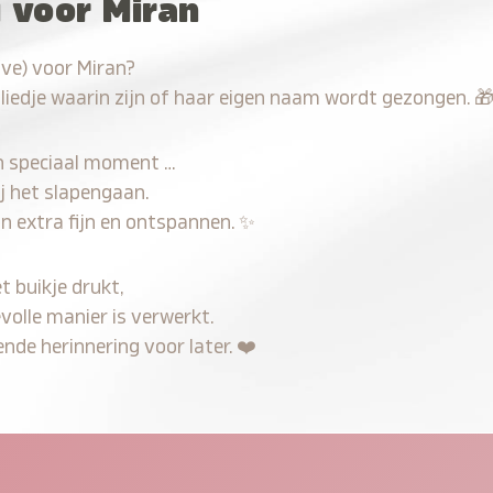
u voor Miran
ave) voor Miran?
 liedje waarin zijn of haar eigen naam wordt gezongen.

n speciaal moment …
j het slapengaan.
n extra fijn en ontspannen.
✨
t buikje drukt,
volle manier is verwerkt.
nde herinnering voor later.
❤️