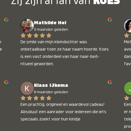
Zij zijn al fan van
KOES
Mathilde Hol
3 maanden geleden
 
De smile van mijn kleindochter was 
Met
e 
onbetaalbaar toen ze haar naam hoorde. Koes 
avo
is een vast onderdeel van haar naar-bed-
dan
ritueel geworden.
fav
wee
kop
Klaas IJkema
onb
8 maanden geleden
Een prachtig, origineel en waardevol cadeau! 
Een 
Absoluut een aanrader voor iedereen die iets 
er 
speciaals zoekt voor hun kindje
tel
pro