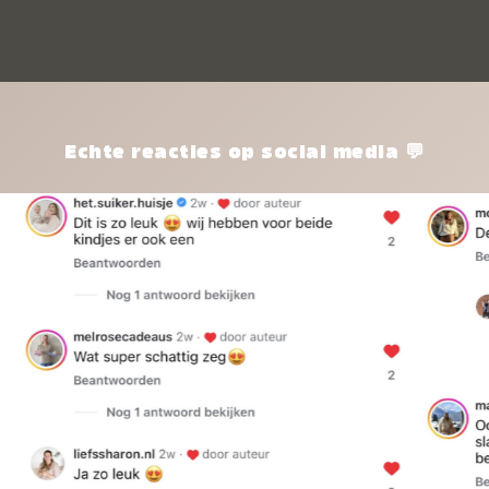
kle
nie
het
kle
zon
pro
Echte reacties op social media 💬
ik 
twi