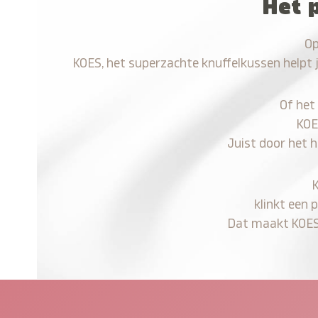
Het 
Op
KOES, het superzachte knuffelkussen helpt 
Of het
KOE
Juist door het 
klinkt een 
Dat maakt KOES n