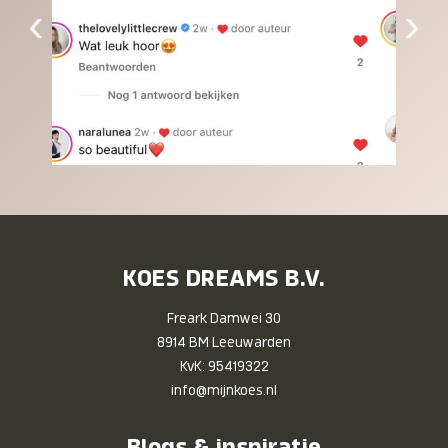
‹
›
KOES DREAMS B.V.
Freark Damwei 30
8914 BM Leeuwarden
KvK: 95419322
info@mijnkoes.nl
Blogs & inspiratie