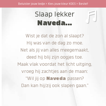
Ga
Beluister jouw liedje > Kies jouw kleur KOES > Bestel!
Open
Close
naar
Slaap lekker
hoofdinhoud
mobile
mobile
Naveda...
menu
menu
Wist je dat de zon al slaapt?
Hij was van de dag zo moe.
Net als jij van alles meegemaakt,
deed hij blij zijn oogjes toe.
Maak vlak voordat het licht uitging,
vroeg hij zachtjes aan de maan:
“Wil jij op
Naveda
passen?
Dan kan hij/zij ook slapen gaan.”