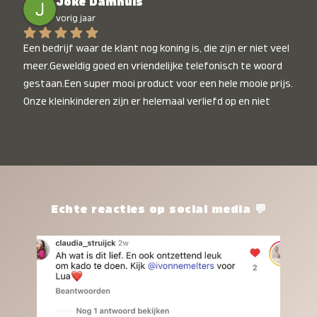
Joke Damhuis
vorig jaar
Een bedrijf waar de klant nog koning is, die zijn er niet veel 
meer.Geweldig goed en vriendelijke telefonisch te woord 
gestaan.Een super mooi product voor een hele mooie prijs. 
Onze kleinkinderen zijn er helemaal verliefd op en niet 
alleen de kleinkinderen maar iedereen die het ziet is er 
weg van. Een van onze kleinkinderen kan na 1 week al niet 
meer zonder en slaapt er heerlijk mee.Heel mooi product, 
een bedrijf die de afspraken na komt, ik ben er blij mee en 
zeg tegen mensen die nog twijfelen gewoon doen, het is 
het waard.
Echte reacties op social media 💬