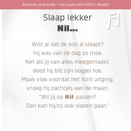
Ga
Beluister jouw liedje > Kies jouw kleur KOES > Bestel!
Open
Close
naar
Slaap lekker
hoofdinhoud
mobile
mobile
Nil...
menu
menu
Wist je dat de zon al slaapt?
Hij was van de dag zo moe.
Net als jij van alles meegemaakt,
deed hij blij zijn oogjes toe.
Maak vlak voordat het licht uitging,
vroeg hij zachtjes aan de maan:
“Wil jij op
Nil
passen?
Dan kan hij/zij ook slapen gaan.”