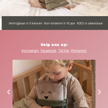
Verkrijgbaar in 3 kleuren
Voor kinderen 0-10 jaar
KOES is uitwasbaar
Volg ons op:
Instagram
,
Facebook
,
TikTok
,
Pinterest
‹
›