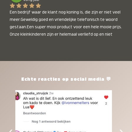
Een bedrijf waar de klant nog koning is, die zijn er niet veel 
meer.Geweldig goed en vriendelijke telefonisch te woord 
gestaan.Een super mooi product voor een hele mooie prijs. 
Onze kleinkinderen zijn er helemaal verliefd op en niet 
alleen de kleinkinderen maar iedereen die het ziet is er 
weg van. Een van onze kleinkinderen kan na 1 week al niet 
meer zonder en slaapt er heerlijk mee.Heel mooi product, 
een bedrijf die de afspraken na komt, ik ben er blij mee en 
zeg tegen mensen die nog twijfelen gewoon doen, het is 
het waard.
Echte reacties op social media 💬
‹
›